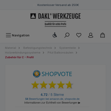
Kostenloser Versand ab 250€
Werkzeugleiste anzeigen
Navigation
Material
Befestigungstechnik
Systemteile
Holzverbindungssysteme
Pitzl Balkonsäulen
Zubehör für C - Profil