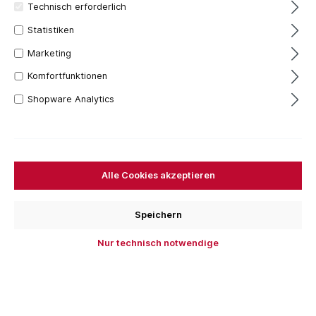
Technisch erforderlich
Statistiken
Marketing
Komfortfunktionen
Pitzl Anfangslasche aus
Aluminium incl. Halfenmutter und
Shopware Analytics
Senkschraube
Pitzl Anfangslasche aus Aluminium incl.
Halfenmutter und Senkschraube Technische
Daten Art-Nr. 31142.0000 Maße mm 125 x
40 x 5 Bohrung Ø 9,5 mm 2 Anfangslasche
aus Aluminium
Alle Cookies akzeptieren
5,91 €*
In den Warenkorb
Speichern
Nur technisch notwendige