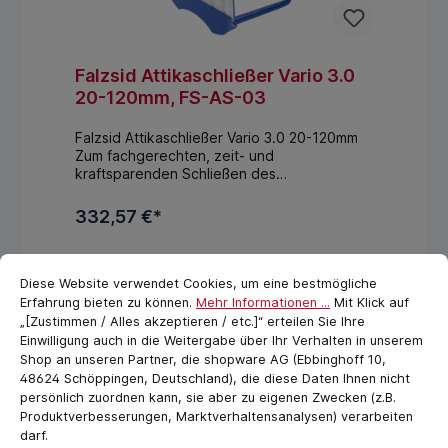
Falzsid Attikaschließer Vario 3.0
20-120mm, FS-AS-03
Falzsid Attikaschließer Vario 3.0 20-120mm
Zum fachgerechten, zeit- und
kraftsparenden Schließen des
herkömmlichen Verbindungsfalzes zwischen
Verblechung und Saumstreifen. Besonders
332,57 €*
geeignet bei Attikaverblechungen,
Mauerabdeckungen, Schachtabdeckungen
In den Warenkorb
Cookie-Voreinstellungen
cookie.messageTextPage
etc. Alternativ kann auch unser
Ortgangschließer für diese Anwendungen
Diese Website verwendet Cookies, um eine bestmögliche
bestellt werden. Ohne Druck und
Erfahrung bieten zu können.
Mehr Informationen ...
Mit Klick auf
Kratzspuren durch die gleitfähige Auflage.
„[Zustimmen / Alles akzeptieren / etc.]“ erteilen Sie Ihre
Stufenlose Höhenverstellung von 20-
Einwilligung auch in die Weitergabe über Ihr Verhalten in unserem
120mm: Jetzt neu mittels
Shop an unseren Partner, die shopware AG (Ebbinghoff 10,
Schnellspannsystem! Komfortable
48624 Schöppingen, Deutschland), die diese Daten Ihnen nicht
Einstellung durch Maßskala Robuste
persönlich zuordnen kann, sie aber zu eigenen Zwecken (z.B.
Ausführung für höhere Arbeitsleistung und
Produktverbesserungen, Marktverhaltensanalysen) verarbeiten
stärkere Bleche Breite: 300 mmHöhe
darf.
stufenlos variabel von 20-120 mmTiefe: 410