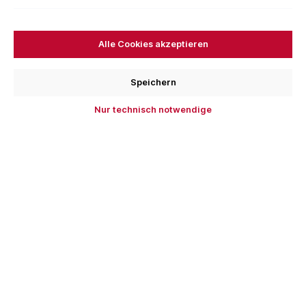
Alle Cookies akzeptieren
Stubai Reiberahle, vierkant
Speichern
Durchmesser
Nur technisch notwendige
5,5 mm
6 mm
7,33 €*