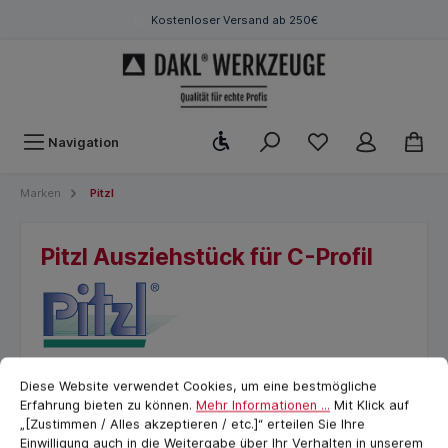
Kostenloser Versand ab 250€
Werkzeugleiste anzeigen
Navigation
Marken
Pitzl
Pitzl Ausziehstück für C-Profil
Cookie-Voreinstellungen
cookie.messageTextPage
Diese Website verwendet Cookies, um eine bestmögliche
Erfahrung bieten zu können.
Mehr Informationen ...
Mit Klick auf
„[Zustimmen / Alles akzeptieren / etc.]“ erteilen Sie Ihre
Einwilligung auch in die Weitergabe über Ihr Verhalten in unserem