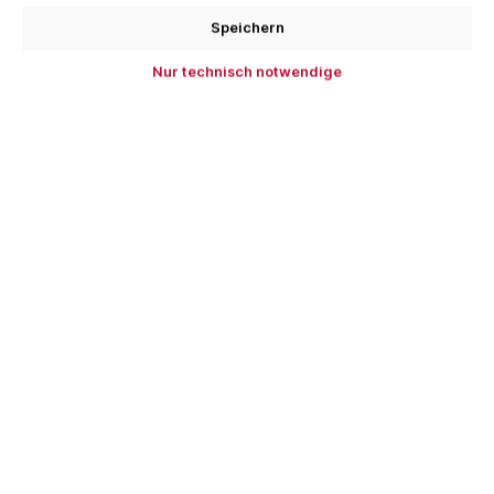
In den Warenkorb
Speichern
Nur technisch notwendige
Zum Merkzettel hinzufügen
Produktnummer:
PIT31170.0100
EAN:
4251409406139
Beschreibung
Ausziehstück für C-Profil Technische Daten Art-Nr.
31170.0100 Obere Platte mm 100 x 100 x 5 Höhe mm
300 U-Profil…
Mehr
Bewertungen