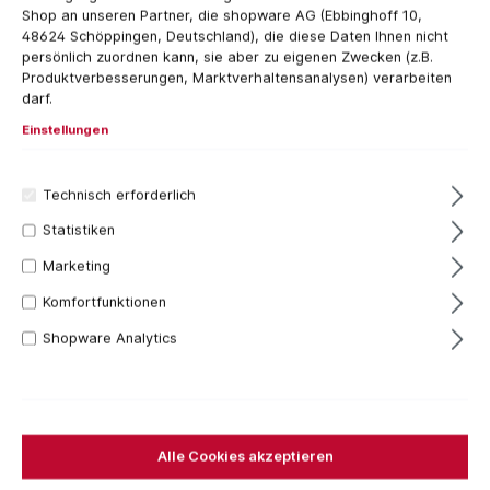
Shop an unseren Partner, die shopware AG (Ebbinghoff 10,
48624 Schöppingen, Deutschland), die diese Daten Ihnen nicht
persönlich zuordnen kann, sie aber zu eigenen Zwecken (z.B.
Produktverbesserungen, Marktverhaltensanalysen) verarbeiten
darf.
Einstellungen
Technisch erforderlich
20+ Stück
Statistiken
12,16 €*
Marketing
Inhalt:
1 Stück
Preise inkl. MwSt. zzgl. Versandkosten
Komfortfunktionen
Shopware Analytics
Sofort verfügbar, Lieferzeit: 1-3 Tage
Bestellen Sie für weitere
250,00 €
und Sie erhalten
Ihre Bestellung versandkostenfrei.
Alle Cookies akzeptieren
Stück