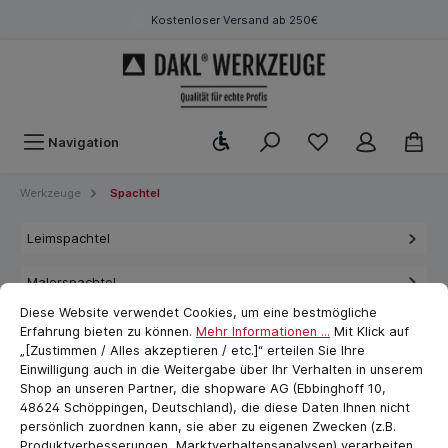
Kostenloser Versand ab 250€
Werkzeugleiste anzeigen
Navigation
Werkzeuge
Spachtel
Leimspachtel
Malerspachtel
Cookie-Voreinstellungen
cookie.messageTextPage
Diese Website verwendet Cookies, um eine bestmögliche
Eckspachtel
Erfahrung bieten zu können.
Mehr Informationen ...
Mit Klick auf
„[Zustimmen / Alles akzeptieren / etc.]“ erteilen Sie Ihre
Einwilligung auch in die Weitergabe über Ihr Verhalten in unserem
Gipserspachtel
Shop an unseren Partner, die shopware AG (Ebbinghoff 10,
48624 Schöppingen, Deutschland), die diese Daten Ihnen nicht
Maurerspachtel
persönlich zuordnen kann, sie aber zu eigenen Zwecken (z.B.
Produktverbesserungen, Marktverhaltensanalysen) verarbeiten