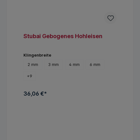
Stubai Gebogenes Hohleisen
Klingenbreite
2 mm
3 mm
4 mm
6 mm
+
9
36,06 €*