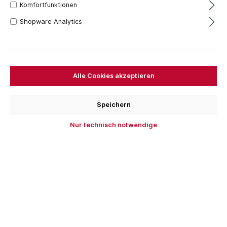
Komfortfunktionen
Shopware Analytics
Alle Cookies akzeptieren
Stubai Gebogenes Hohleisen
Speichern
Nur technisch notwendige
Klingenbreite
2 mm
3 mm
4 mm
5 mm
+
8
37,51 €*