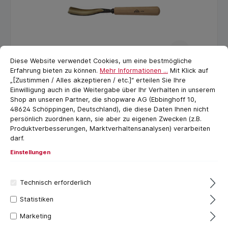
Cookie-Voreinstellungen
cookie.messageTextPage
Diese Website verwendet Cookies, um eine bestmögliche
Erfahrung bieten zu können.
Mehr Informationen ...
Mit Klick auf
Stubai Gebogenes Hohleisen
„[Zustimmen / Alles akzeptieren / etc.]“ erteilen Sie Ihre
Einwilligung auch in die Weitergabe über Ihr Verhalten in unserem
Shop an unseren Partner, die shopware AG (Ebbinghoff 10,
48624 Schöppingen, Deutschland), die diese Daten Ihnen nicht
Klingenbreite
persönlich zuordnen kann, sie aber zu eigenen Zwecken (z.B.
2 mm
3 mm
4 mm
5 mm
Produktverbesserungen, Marktverhaltensanalysen) verarbeiten
darf.
+
8
Einstellungen
37,51 €*
Technisch erforderlich
Statistiken
Marketing