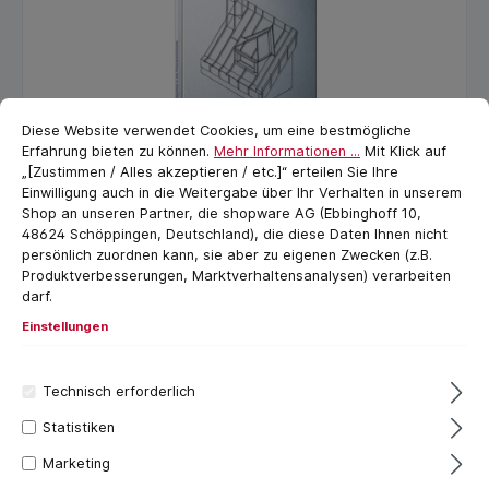
Cookie-Voreinstellungen
cookie.messageTextPage
Diese Website verwendet Cookies, um eine bestmögliche
Erfahrung bieten zu können.
Mehr Informationen ...
Mit Klick auf
„[Zustimmen / Alles akzeptieren / etc.]“ erteilen Sie Ihre
Einwilligung auch in die Weitergabe über Ihr Verhalten in unserem
Shop an unseren Partner, die shopware AG (Ebbinghoff 10,
AKTION Detailpunkte in der
48624 Schöppingen, Deutschland), die diese Daten Ihnen nicht
Klempnertechnik FBD, inkl. MASC
persönlich zuordnen kann, sie aber zu eigenen Zwecken (z.B.
Messer
Produktverbesserungen, Marktverhaltensanalysen) verarbeiten
AKTION Detailpunkte in der
darf.
Klempnertechnik FBD inkl, MASC Messer als
kostenlose Zugabe (Nur solange der Vorrat
Einstellungen
reicht) incl. Faltmusterblock Das Fachbuch
Detailpunkte in der Klempnertechnik stellt
Inhalt:
2 Stück
(65,11 €* / 1 Stück)
einzigartig und detailliert die Stehfalztechnik
130,22 €*
Technisch erforderlich
von der Traufe bis zum First dar.
Maßstabgerechte Papierfaltmuster können
Statistiken
In den Warenkorb
zum selbst Falten genutzt werden. Sie sind
Marketing
als Originalschablonen direkt auf das Blech
übertragbar. Dieses Fachbuch ist