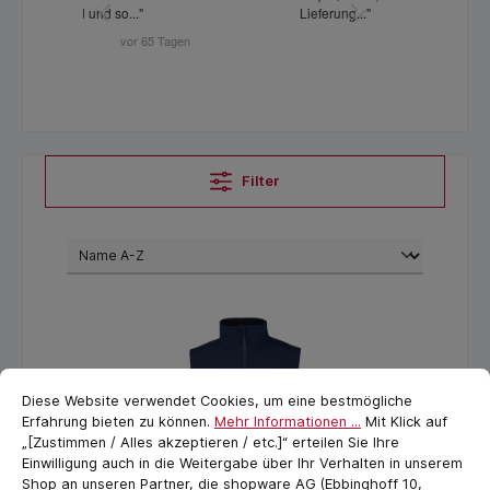
Filter
Cookie-Voreinstellungen
cookie.messageTextPage
Diese Website verwendet Cookies, um eine bestmögliche
Erfahrung bieten zu können.
Mehr Informationen ...
Mit Klick auf
„[Zustimmen / Alles akzeptieren / etc.]“ erteilen Sie Ihre
Einwilligung auch in die Weitergabe über Ihr Verhalten in unserem
Shop an unseren Partner, die shopware AG (Ebbinghoff 10,