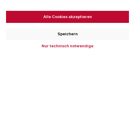
Alle Cookies akzeptieren
Stubai Drechselset
Speichern
Anzahl Teile
Nur technisch notwendige
4 teilig
5 teilig
356,11 €*