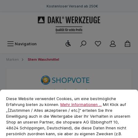
Kostenloser Versand ab 250€
Werkzeugleiste anzeigen
Navigation
Marken
Stern Waschmittel
Cookie-Voreinstellungen
cookie.messageTextPage
Diese Website verwendet Cookies, um eine bestmögliche
Erfahrung bieten zu können.
Mehr Informationen ...
Mit Klick auf
„[Zustimmen / Alles akzeptieren / etc.]“ erteilen Sie Ihre
Einwilligung auch in die Weitergabe über Ihr Verhalten in unserem
Shop an unseren Partner, die shopware AG (Ebbinghoff 10,
48624 Schöppingen, Deutschland), die diese Daten Ihnen nicht
persönlich zuordnen kann, sie aber zu eigenen Zwecken (z.B.