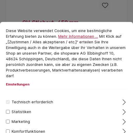
CV-Stichaxt , 450 mm,
Cookie-Voreinstellungen
cookie.messageTextPage
Dachdecker, Freund
Diese Website verwendet Cookies, um eine bestmögliche
Erfahrung bieten zu können.
Mehr Informationen ...
Mit Klick auf
CV-Stichaxt, für Dachdecker Art.Nr.:
„[Zustimmen / Alles akzeptieren / etc.]“ erteilen Sie Ihre
00170450Chrom-Vanadium-Stahl, mit
Einwilligung auch in die Weitergabe über Ihr Verhalten in unserem
Seitenfasen, 45 mm breitMaße (mm):
Shop an unseren Partner, die shopware AG (Ebbinghoff 10,
450Gewicht (Gramm): 450EAN.
48624 Schöppingen, Deutschland), die diese Daten Ihnen nicht
4014118000476Ausführung: Chrom-
115,42 €*
persönlich zuordnen kann, sie aber zu eigenen Zwecken (z.B.
Vanadium-Stahl, 45 mm breit
Produktverbesserungen, Marktverhaltensanalysen) verarbeiten
darf.
In den Warenkorb
Einstellungen
Technisch erforderlich
Statistiken
Marketing
Komfortfunktionen