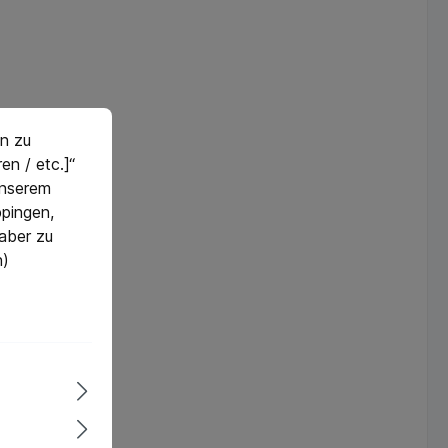
sche
DatenLieferumfan
gHolzkasten
Tastlehren 2 x 60
cm / 2 x 80 cm / 2
x 100 cm
n zu
en / etc.]“
 unserem
pingen,
 aber zu
n)