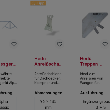
Edelstahl
Tipp
ü
Hedü
Hedü
issgerät
Anreißschabl
Treppen-
a
one
Anreisswinke
ewährte
Anreißschablone
Ideal zum
(Markierhilfe)
l
liebte
für Dachdecker,
Anreissen von
gerät Alpha
Klempner und
Wangen für
winkel) für
Spengler mit 20
gewendelte
bund in
Anschlagkanten
Treppen
ührung
Abmessungen
Ausführung
mmerei.
von 5 bis 100 mm
aus gehärtetem
lpha
96 x 135
Ergänzungspa
Stahl.
lassic
mm
3 + 3