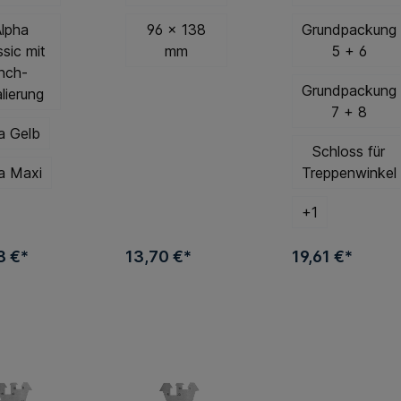
lpha
96 x 138
Grundpackung
ssic mit
mm
5 + 6
nch-
Grundpackung
lierung
7 + 8
a Gelb
Schloss für
a Maxi
Treppenwinkel
+
1
8 €*
13,70 €*
19,61 €*