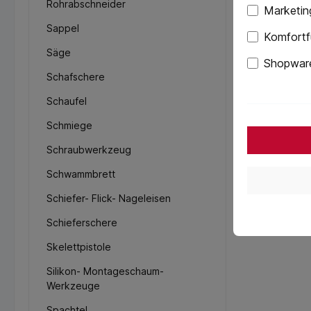
Rohrabschneider
Marketin
Sappel
Komfortf
Säge
Shopware
Schafschere
Schaufel
Schmiege
Schraubwerkzeug
Schwammbrett
Schiefer- Flick- Nageleisen
Schieferschere
Skelettpistole
Silikon- Montageschaum-
Werkzeuge
Spachtel