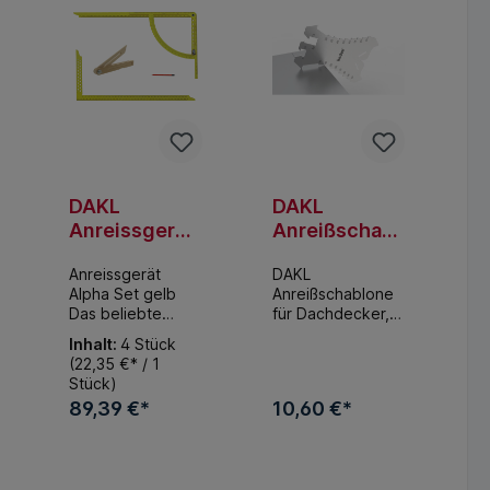
DAKL
DAKL
Anreissgerät
Anreißschabl
Alpha Set -
one für
Anreissgerät
DAKL
"Ablesbarkeit
Dachdecker,
Alpha Set gelb
Anreißschablone
plus"
Klempner
Das beliebte
für Dachdecker,
und Spengler
Anreißgeräte Set
Klempner und
Inhalt:
4 Stück
mit Anreissgerät
Spengler
(22,35 €* / 1
Alpha
Anreißschablone
Stück)
pulverbeschichtet
für Dachdecker,
89,39 €*
10,60 €*
,
Klempner und
Buchenholzschmi
Spengler mit 20
ege und
Anschlagkanten
korb
In den Warenkorb
In den Warenkorb
Zimmermannswink
von 5 bis 100 mm.