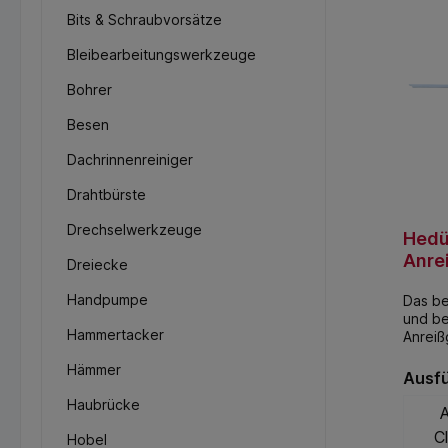
Bits & Schraubvorsätze
Bleibearbeitungswerkzeuge
Bohrer
Besen
Dachrinnenreiniger
Drahtbürste
Drechselwerkzeuge
Hed
Anre
Dreiecke
Alph
Handpumpe
Das b
und be
Hammertacker
Anreiß
(Alpha
Hämmer
den Ab
Ausf
der Zi
Haubrücke
A
C
Hobel