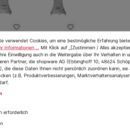
stellungen
eTextPage
te verwendet Cookies, um eine bestmögliche Erfahrung biete
ai
Stubai
r Informationen ...
Mit Klick auf „[Zustimmen / Alles akzeptier
ißschabl
Anreißschabl
 Ihre Einwilligung auch in die Weitergabe über Ihr Verhalten in
one,
eren Partner, die shopware AG (Ebbinghoff 10, 48624 Schöp
aue
- genaue
rtet,
gehärtet,
teilung
Maßeinteilung
, die diese Daten Ihnen nicht persönlich zuordnen kann, sie
rei 140
rostfrei 140
- von 5 -
geätzt- von 5 -
cken (z.B. Produktverbesserungen, Marktverhaltensanalyse
mm
, alle 5 mm
100 mm, alle 5 mm
 €*
19,49 €*
darf.
nd-
steigend-
alstärke 1,3
Materialstärke 1,3
in
mm- kein
n
den Warenkorb
In den Warenkorb
gen mehr-
Verbiegen mehr-
lich
wesentlich
 Standzeit
höhere Standzeit
 erforderlich
nten.
der Kanten-
untere Abstände:
en
38 mm + 28 mm.