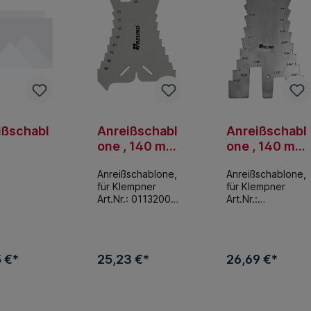
ißschabl
Anreißschabl
Anreißschabl
one , 140 mm,
one , 140 mm,
Klempner,
Klempner,
Anreißschablone,
Anreißschablone,
Freund
Freund
für Klempner
für Klempner
Art.Nr.: 01132000
Art.Nr.:
Edelstahl,
01133000Maße
Maßeinteilung Ü 5
(mm): 140Gewicht
mm von 5-100 mm
(Gramm): 65EAN.
Maße (mm): 140
4014118015883A
 €*
25,23 €*
26,69 €*
Gewicht (Gramm):
usführung:
65 EAN.
Amerikanische
4014118003033
Skalierung
den Warenkorb
In den Warenkorb
In den Waren
Ausführung: