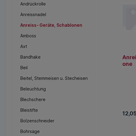
Andrückrolle
Anreissnadel
Anreiss- Geräte, Schablonen
Amboss
Axt
Anre
Bandhake
one
Beil
Beitel, Stemmeisen u. Stecheisen
Beleuchtung
Blechschere
Bleistifte
12,05
Bolzenschneider
In 
Bohrsäge