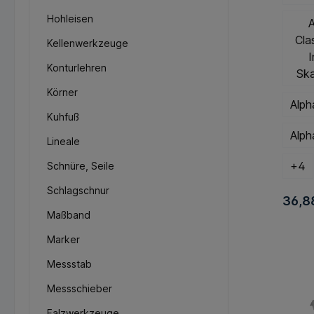
Hohleisen
A
Cla
Kellenwerkzeuge
I
Konturlehren
Ska
Körner
Alph
Kuhfuß
Alph
Lineale
+
4
Schnüre, Seile
Schlagschnur
36,8
Maßband
Marker
Messstab
Messschieber
Falzwerkzeuge