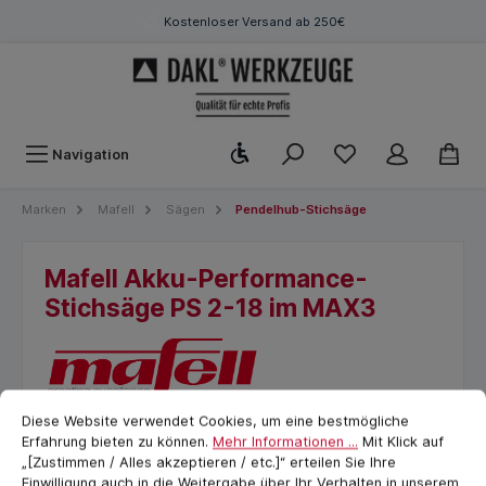
Kostenloser Versand ab 250€
Werkzeugleiste anzeigen
Navigation
Marken
Mafell
Sägen
Pendelhub-Stichsäge
Mafell Akku-Performance-
Stichsäge PS 2-18 im MAX3
Cookie-Voreinstellungen
cookie.messageTextPage
Diese Website verwendet Cookies, um eine bestmögliche
Erfahrung bieten zu können.
Mehr Informationen ...
Mit Klick auf
„[Zustimmen / Alles akzeptieren / etc.]“ erteilen Sie Ihre
Einwilligung auch in die Weitergabe über Ihr Verhalten in unserem