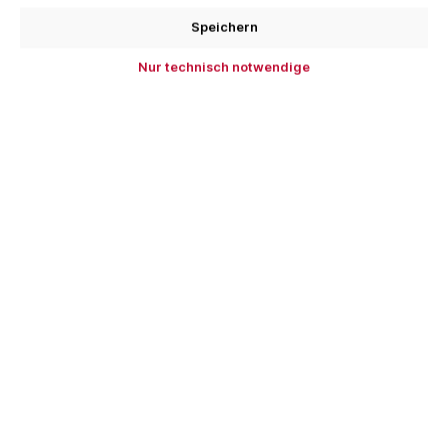
In den Warenkorb
Speichern
Zum Merkzettel hinzufügen
Nur technisch notwendige
Produktnummer:
MAF-91C101
EAN:
4032689231068
Beschreibung
Grenzen sind da, um überwunden zu werden. Mit ihrem
leistungsstarken Akku-Antrieb geht die Performance-
Stichsäge PS 2-18 an…
Mehr
Lieferumfang
Hersteller
Bewertungen