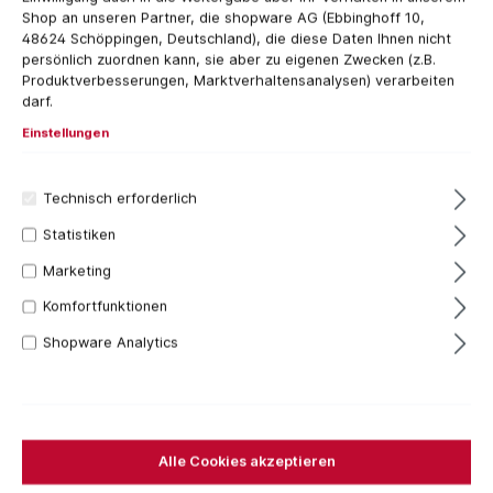
Shop an unseren Partner, die shopware AG (Ebbinghoff 10,
48624 Schöppingen, Deutschland), die diese Daten Ihnen nicht
persönlich zuordnen kann, sie aber zu eigenen Zwecken (z.B.
Produktverbesserungen, Marktverhaltensanalysen) verarbeiten
darf.
Einstellungen
Technisch erforderlich
Statistiken
950,81 €*
Marketing
Inhalt:
1 Stück
Preise inkl. MwSt. zzgl. Versandkosten
Komfortfunktionen
Versandfertig in 7 Tagen, Lieferzeit 1-3 Tage
Shopware Analytics
Für das aktuelle Produkt fallen keine Versandkosten
an.
Stück
Alle Cookies akzeptieren