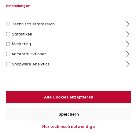
Einstellungen
Technisch erforderlich
Statistiken
Marketing
Komfortfunktionen
Shopware Analytics
22,02 €*
Inhalt:
1 Stück
Preise inkl. MwSt. zzgl. Versandkosten
Versandfertig in 7 Tagen, Lieferzeit 1-3 Tage
Alle Cookies akzeptieren
Bestellen Sie für weitere
250,00 €
und Sie erhalten
Ihre Bestellung versandkostenfrei.
Speichern
Stück
Nur technisch notwendige