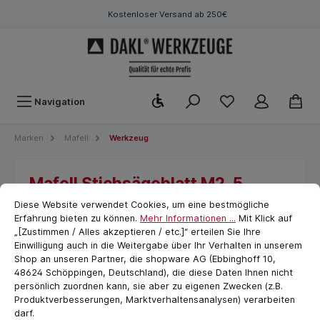
Kostenloser Versand ab 250€
Werkzeugleiste anzeigen
Navigation
Marken
Mafell
Werkzeug
Mafell Stichsägeblatt M2, 5
Cookie-Voreinstellungen
cookie.messageTextPage
Stück
Diese Website verwendet Cookies, um eine bestmögliche
Erfahrung bieten zu können.
Mehr Informationen ...
Mit Klick auf
„[Zustimmen / Alles akzeptieren / etc.]“ erteilen Sie Ihre
Einwilligung auch in die Weitergabe über Ihr Verhalten in unserem
Shop an unseren Partner, die shopware AG (Ebbinghoff 10,
48624 Schöppingen, Deutschland), die diese Daten Ihnen nicht
persönlich zuordnen kann, sie aber zu eigenen Zwecken (z.B.
Produktverbesserungen, Marktverhaltensanalysen) verarbeiten
darf.