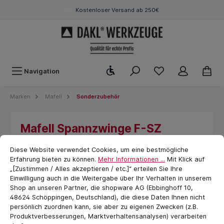
Kostenloser Versand ab 250€
Werkzeugleiste anzeigen
Navigation
Marken
Mafell
Sonderzubehör
Mafell Spannzwinge F-SZ
Cookie-Voreinstellungen
180MM, 2 Stück, zur
cookie.messageTextPage
Diese Website verwendet Cookies, um eine bestmögliche
Schienenfixierung am Werkstück
Erfahrung bieten zu können.
Mehr Informationen ...
Mit Klick auf
„[Zustimmen / Alles akzeptieren / etc.]“ erteilen Sie Ihre
Einwilligung auch in die Weitergabe über Ihr Verhalten in unserem
Shop an unseren Partner, die shopware AG (Ebbinghoff 10,
48624 Schöppingen, Deutschland), die diese Daten Ihnen nicht
persönlich zuordnen kann, sie aber zu eigenen Zwecken (z.B.
Produktverbesserungen, Marktverhaltensanalysen) verarbeiten