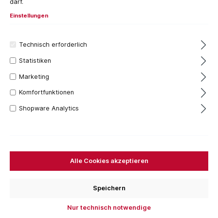
darf.
Einstellungen
Technisch erforderlich
Statistiken
Marketing
Komfortfunktionen
Shopware Analytics
107,46 €*
Inhalt:
1 Stück
Preise inkl. MwSt. zzgl. Versandkosten
Alle Cookies akzeptieren
Versandfertig in 7 Tagen, Lieferzeit 1-3 Tage
Bestellen Sie für weitere
250,00 €
und Sie erhalten
Speichern
Ihre Bestellung versandkostenfrei.
Nur technisch notwendige
Stück