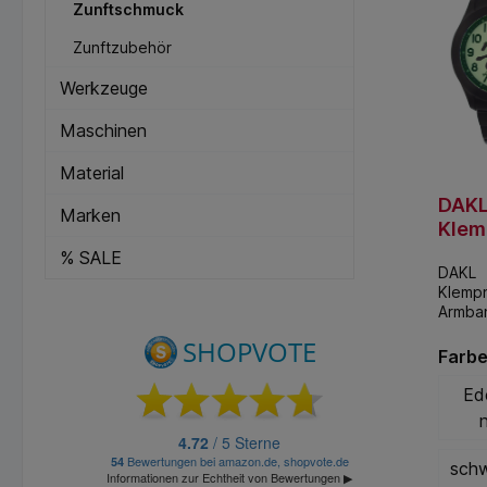
Zunftschmuck
Zunftzubehör
Werkzeuge
Maschinen
Material
DAK
Marken
Klem
ft-
% SALE
DAKL
Armb
Klempn
Edel
Armba
mass
Edelst
Gehäus
Farb
Edelst
farbe:
Ed
schwar
Edelst
natur
sch
m: