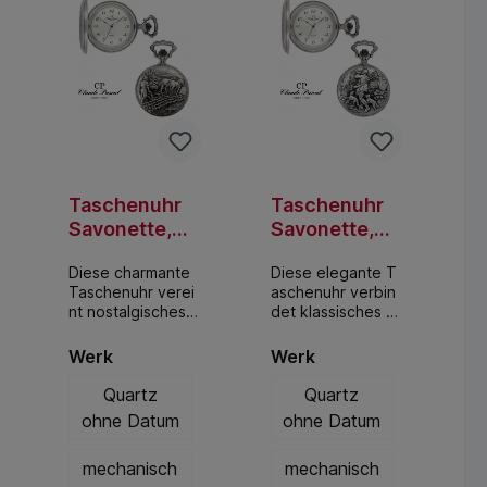
Taschenuhr
Taschenuhr
Savonette,
Savonette,
antik oxidiert,
antik oxidiert,
Diese charmante
Diese elegante T
"pflügender
Jägermotiv
Taschenuhr verei
aschenuhr verbin
Bauer"
nt nostalgisches
det klassisches D
Design mit moder
esign mit modern
ner Quarz-
er Quarz-
Werk
Werk
Präzision. Das anti
Technik. Das anti
k oxidierte Gehäu
k oxidierte Gehäu
Quartz
Quartz
se verleiht der Uh
se verleiht der Uh
ohne Datum
ohne Datum
r einen markanten
r einen authentisc
Vintage-
hen Vintage-
mechanisch
mechanisch
Look, während de
Look, während de