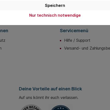
die
Datenschutzbestimmungen
zur Kenntnis genommen und die
AGB
Speichern
nen einverstanden.
Nur technisch notwendige
onen
Servicemenü
utz
Hilfe / Support
m
Versand- und Zahlungsb
Deine Vorteile auf einen Blick
Auf uns könnt ihr euch verlassen.