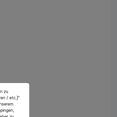
rot gefärbter
rot gefärbter
Emaille-Einlage
Emaille-Einlage
unterlegt Mit Etui
unterlegt Mit Etui
Daten Gewicht:
Daten Gewicht:
100 gr.
100 gr.
n zu
en / etc.]“
 unserem
pingen,
 aber zu