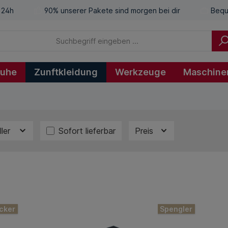
 24h
90% unserer Pakete sind morgen bei dir
Bequ
huhe
Zunftkleidung
Werkzeuge
Maschine
ller
Sofort lieferbar
Preis
cker
Spengler