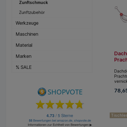
Zunftschmuck
Zunftzubehör
Werkzeuge
Maschinen
Material
Dach
Marken
Prac
e, ve
% SALE
Dachd
im Et
Pracht
vernick
Traditi
78,6
Pracht
änneru
Vernick
In 
beson
filigra
Tischle
herges
Zunftz