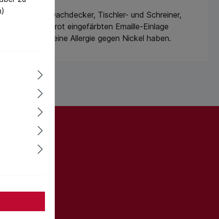
n)
ge Zimmerer, Dachdecker, Tischler- und Schreiner,
eser Kette mit rot eingefärbten Emaille-Einlage
Kauf, falls Sie eine Allergie gegen Nickel haben.
ter und Sie
informiert