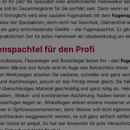
 ist Ihr Ziel? Als Spezialist oder ambitionierter Heimwerker li
e soll im Gesamtergebnis für Sie perfekt sein. Denn wenn es f
n! Ermöglicht wird eine saubere Fugenarbeit mit dem
Fugens
sse der Spezialisten, denn nicht nur Geschick, Glättemittel
ein ganz entscheidender Gehilfe – der Fugenspachtel. Es gib
praktischen Set für jedes Handwerk ein Idealwerkzeug um ein
nspachtel für den Profi
nstallateure, Fliesenleger und Bodenleger lieben ihn - den
Fug
denn Silikone und Acryle sind im Auge des Betrachters imme
en Werkzeugen arbeiten Sie sauberer, schneller und ganz wich
nd Ausführungen, jedoch ist das Prinzip immer gleich. Sie fül
 überschüssiges Material gleichmäßig und ganz ruhig ab. Hektik
adien-, Winkel- und kombinierten Ausführung. Radien bieten 
sserfugen liegen an. Winkelfugen wirken erstens moderner und
en in Spritzwasserbereichen, denn Wasser soll nicht irgend
schbecken weggewischt werden, es soll ganz einfach abfließ
der Grund ist simpel. So hat der Anwender für jede Herausfo