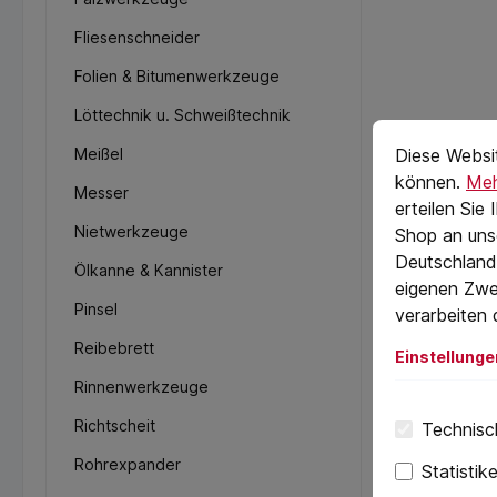
Fliesenschneider
Folien & Bitumenwerkzeuge
Löttechnik u. Schweißtechnik
Cookie-Vorein
cookie.messag
Meißel
Diese Websi
können.
Meh
Messer
erteilen Sie
Nietwerkzeuge
Shop an uns
Deutschland)
Ölkanne & Kannister
eigenen Zwe
Pinsel
verarbeiten 
Reibebrett
Einstellunge
Rinnenwerkzeuge
Richtscheit
Technisch
Rohrexpander
Statistik