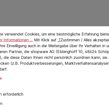
stellungen
eTextPage
te verwendet Cookies, um eine bestmögliche Erfahrung biete
r Informationen ...
Mit Klick auf „[Zustimmen / Alles akzeptier
 Ihre Einwilligung auch in die Weitergabe über Ihr Verhalten in
eren Partner, die shopware AG (Ebbinghoff 10, 48624 Schöp
, die diese Daten Ihnen nicht persönlich zuordnen kann, sie
cken (z.B. Produktverbesserungen, Marktverhaltensanalyse
darf.
n
 erforderlich
en