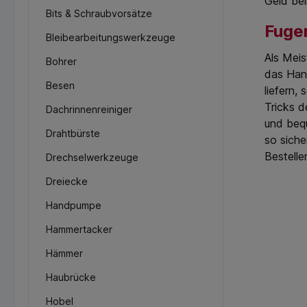
Geld bei
Bits & Schraubvorsätze
Fuge
Bleibearbeitungswerkzeuge
Als Meis
Bohrer
das Hand
Besen
liefern,
Tricks d
Dachrinnenreiniger
und bequ
Drahtbürste
so siche
Bestelle
Drechselwerkzeuge
Dreiecke
Handpumpe
Hammertacker
Hämmer
Haubrücke
Hobel