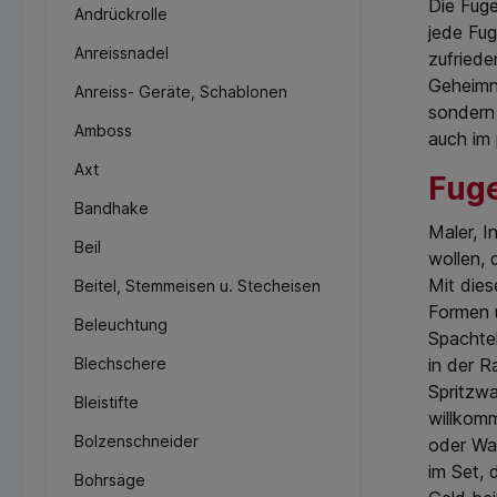
Die Fuge
Andrückrolle
jede Fug
Anreissnadel
zufriede
Geheimni
Anreiss- Geräte, Schablonen
sondern 
Amboss
auch im 
Axt
Fuge
Bandhake
Maler, I
Beil
wollen, 
Mit dies
Beitel, Stemmeisen u. Stecheisen
Formen u
Beleuchtung
Spachtel
Blechschere
in der R
Spritzwa
Bleistifte
willkomm
Bolzenschneider
oder Wa
im Set, 
Bohrsäge