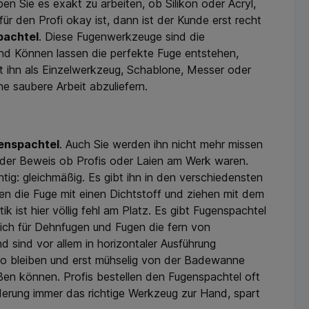
eben Sie es exakt zu arbeiten, ob Silikon oder Acryl,
ür den Profi okay ist, dann ist der Kunde erst recht
pachtel
. Diese Fugenwerkzeuge sind die
 und Können lassen die perfekte Fuge entstehen,
t ihn als Einzelwerkzeug, Schablone, Messer oder
e saubere Arbeit abzuliefern.
enspachtel
. Auch Sie werden ihn nicht mehr missen
r der Beweis ob Profis oder Laien am Werk waren.
tig: gleichmäßig. Es gibt ihn in den verschiedensten
len die Fuge mit einen Dichtstoff und ziehen mit dem
 ist hier völlig fehl am Platz. Es gibt Fugenspachtel
sich für Dehnfugen und Fugen die fern von
 sind vor allem in horizontaler Ausführung
wo bleiben und erst mühselig von der Badewanne
en können. Profis bestellen den Fugenspachtel oft
rderung immer das richtige Werkzeug zur Hand, spart