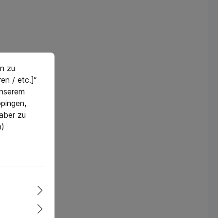
n zu
en / etc.]“
 unserem
pingen,
 aber zu
n)