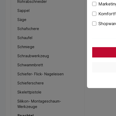
Rohrabschneider
Marketin
Sappel
Komfortf
Säge
Shopware
Schafschere
Schaufel
Schmiege
Schraubwerkzeug
Schwammbrett
Schiefer- Flick- Nageleisen
Schieferschere
Skelettpistole
Silikon- Montageschaum-
Werkzeuge
Spachtel