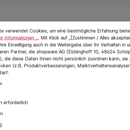
stellungen
eTextPage
te verwendet Cookies, um eine bestmögliche Erfahrung biete
r Informationen ...
Mit Klick auf „[Zustimmen / Alles akzeptier
 Ihre Einwilligung auch in die Weitergabe über Ihr Verhalten in
eren Partner, die shopware AG (Ebbinghoff 10, 48624 Schöp
, die diese Daten Ihnen nicht persönlich zuordnen kann, sie
cken (z.B. Produktverbesserungen, Marktverhaltensanalyse
darf.
n
Dachri
 erforderlich
Bewertung von 5 von 5 Sternen
Durchschnittliche Bewertung von 5 von 5 S
Flinke
mer
MASC Flexible
mm, Kl
en
Dachleiter
Dachrinn
FREUND, 
g
zial FH.
Ideal für die Gegebenheiten
0045000