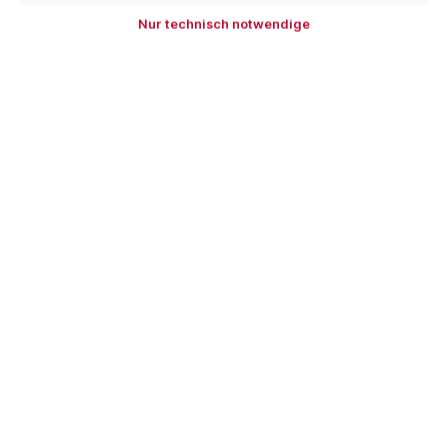
Packung
Nur technisch notwendige
In den Warenkorb
Zum Merkzettel hinzufügen
Produktnummer:
DA10380
EAN:
4251140205800
Beschreibung
ACHTUNG! Bleihaltige Artikel werden nur noch an
gewerbliche Kunden verkauft. Bestellungen von
Endverbrauchern werden stornie…
Mehr
Bewertungen