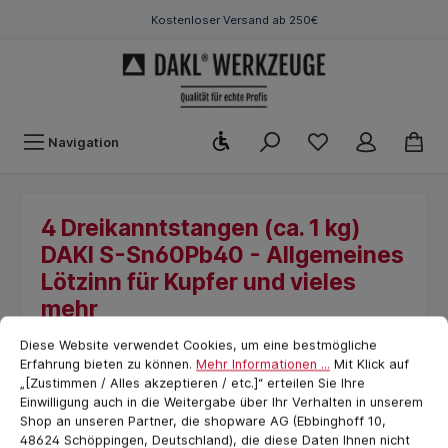
Kostenloser Versand ab 250€
Werkzeugleiste anzeigen
Navigation
4 Dreikanntstangen (ca. 1 kg)
DAKl S-Sn60Pb40 - Allgemeines
Lötzinn für Kupfer und vieles
mehr
Cookie-Voreinstellungen
cookie.messageTextPage
Diese Website verwendet Cookies, um eine bestmögliche
Erfahrung bieten zu können.
Mehr Informationen ...
Mit Klick auf
„[Zustimmen / Alles akzeptieren / etc.]“ erteilen Sie Ihre
Einwilligung auch in die Weitergabe über Ihr Verhalten in unserem
Shop an unseren Partner, die shopware AG (Ebbinghoff 10,
48624 Schöppingen, Deutschland), die diese Daten Ihnen nicht