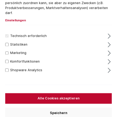
persönlich zuordnen kann, sie aber zu eigenen Zwecken (z.B.
Produktverbesserungen, Marktverhaltensanalysen) verarbeiten
darf.
Einstellungen
Technisch erforderlich
Statistiken
Marketing
Komfortfunktionen
15 Stück
57,17 €*
Shopware Analytics
Inhalt:
1 Kilogramm
Preise inkl. MwSt. zzgl. Versandkosten
Sofort verfügbar, Lieferzeit: 1-3 Tage
Alle Cookies akzeptieren
Bestellen Sie für weitere
250,00 €
und Sie erhalten
Ihre Bestellung versandkostenfrei.
Speichern