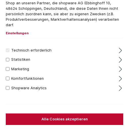
Shop an unseren Partner, die shopware AG (Ebbinghoff 10,
48624 Schöppingen, Deutschland), die diese Daten Ihnen nicht
persönlich zuordnen kann, sie aber zu eigenen Zwecken (z.B.
Produktverbesserungen, Marktverhaltensanalysen) verarbeiten
darf.
Einstellungen
Pitzl Senkkopf Schrauben
Edelstahl A2 4,5 mm x 50 mm -
Technisch erforderlich
Verbinder - Zubehör HVP
Statistiken
Pitzl Senkkopf Schrauben Edelstahl A2 4,5
mm x 50 mm - Verbinder - Zubehör HVP
Marketing
Senkkopf Schrauben Edelstahl A2 Blank,
gleitbeschichtet. d 4,5l 50lg 45dk
Komfortfunktionen
8,9Antrieb POZI-Drive
Inhalt:
200 Stück
(18,59 €* / 100 Stück)
37,18 €*
Shopware Analytics
In den Warenkorb
Alle Cookies akzeptieren