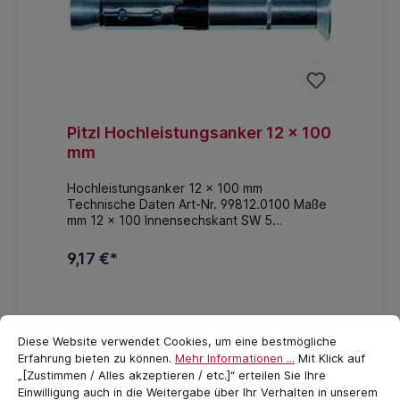
Pitzl Hochleistungsanker 12 x 100
mm
Hochleistungsanker 12 x 100 mm
Technische Daten Art-Nr. 99812.0100 Maße
mm 12 x 100 Innensechskant SW 5
Beschreibung FH ll 12/25 SK für Art. Nr.
88420.3000-88460.3000 Fischer
9,17 €*
Hochleistungsanker FH ll 12/25 SKFür
Verbinder mit der Art-Nr. 88420.3000 -
In den Warenkorb
88460.3000
Cookie-Voreinstellungen
cookie.messageTextPage
Diese Website verwendet Cookies, um eine bestmögliche
Erfahrung bieten zu können.
Mehr Informationen ...
Mit Klick auf
„[Zustimmen / Alles akzeptieren / etc.]“ erteilen Sie Ihre
Einwilligung auch in die Weitergabe über Ihr Verhalten in unserem