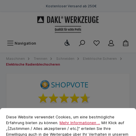
Kostenloser Versand ab 250€
Werkzeugleiste anzeigen
Navigation
Maschinen
Trennen
Schneiden
Elektrische Scheren
Elektrische Radienblechscheren
Cookie-Voreinstellungen
cookie.messageTextPage
Diese Website verwendet Cookies, um eine bestmögliche
Erfahrung bieten zu können.
Mehr Informationen ...
Mit Klick auf
„[Zustimmen / Alles akzeptieren / etc.]“ erteilen Sie Ihre
Einwilligung auch in die Weitergabe über Ihr Verhalten in unserem