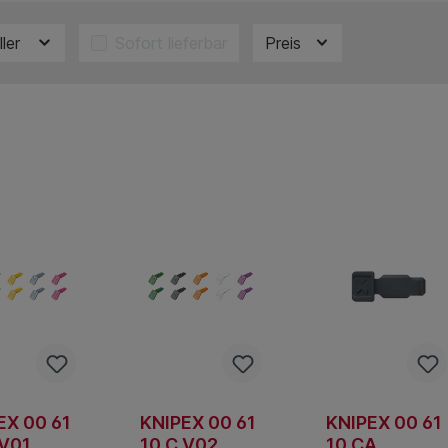
ller
Sofort lieferbar
Preis
EX 00 61
KNIPEX 00 61
KNIPEX 00 61
 V01
10 C V02
10 CA