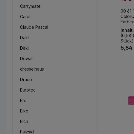
Colo
Carrymate
00 61 
Clips
ColorC
Carat
Farb
Farbmi
g 1 (
Claude Pascal
(10 St
Inhalt
ColorC
(0,58 €
Dakl
zur pe
Stück)
Kennz
5,84
Dakl
Für all
Werkz
Dewalt
KNIPE
In 
Erweit
dresselhaus
Zange 
Comfor
Dräco
je 2 Cl
Farben
Eurotec
grau, r
magen
Erdi
Liefer
00 61
Eiko
Knipe
ColorC
Elch
magen
Stück)
Falzsid