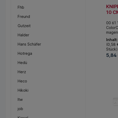
10 CS 
ColorC
KNIP
Fhb
grau (
10 C
x 00 6
Freund
Colo
Knipe
00 61
Clips
ColorC
Gutzeit
ColorC
blau (
mage
magen
x 00 6
Halder
Stück
Knipe
Inhalt
Clips z
ColorC
Hans Schäfer
(0,58 €
persön
rot (10
Stück)
Kennz
00 61 
Hotrega
5,84
Für all
Knipe
Werkz
ColorC
Hedü
KNIPE
In 
gelb (
Erweit
Herz
Zange 
Comfor
Heco
Klasse
Hikoki
Itw
job
Kiesel