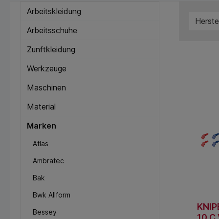
Arbeitskleidung
Herste
Arbeitsschuhe
Zunftkleidung
Werkzeuge
Maschinen
Material
Marken
Atlas
Ambratec
Bak
Bwk Allform
KNIP
Bessey
10 C