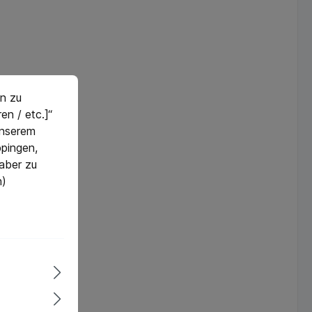
n zu
en / etc.]“
 unserem
pingen,
 aber zu
n)
korb