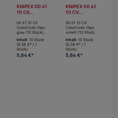
KNIPEX 00 61
KNIPEX 00 61
10 CS
10 CV
ColorCode
ColorCode
00 61 10 CS
00 61 10 CV
Clips grau (10
Clips violett
ColorCode Clips
ColorCode Clips
Stück) 21 mm
(10 Stück) 21
grau (10 Stück)
violett (10 Stück)
mm
ColorCode Clips
ColorCode Clips
Inhalt:
10 Stück
Inhalt:
10 Stück
zur persönlichen
zur persönlichen
(0,58 €* / 1
(0,58 €* / 1
Kennzeichnung.
Kennzeichnung.
Stück)
Stück)
Für alle
Für alle
5,84 €*
5,84 €*
Werkzeuge mit
Werkzeuge mit
KNIPEXtend.
KNIPEXtend.
Erweitert jede
Erweitert jede
korb
In den Warenkorb
In den Warenkorb
Zange mit
Zange mit
Comfort-Griffen. -
Comfort-Griffen. -
Klasse: 21mm
Klasse: 21mm