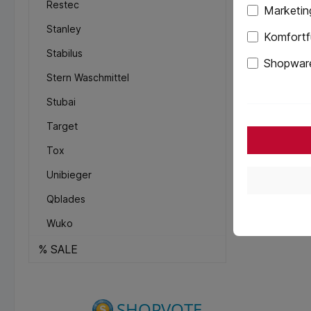
Restec
Marketin
Stanley
Komfortf
Stabilus
Shopware
Stern Waschmittel
Stubai
Target
Tox
Unibieger
Qblades
Wuko
% SALE