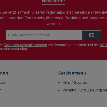
Newsletter
 Sie jetzt einfach unseren regelmäßig erscheinenden Newslet
ets unter den Ersten sein, über neue Produkte und Angebote 
werden.
E-
Mail-
Adresse*
die
Datenschutzbestimmungen
zur Kenntnis genommen und die
AGB
nen einverstanden.
onen
Servicemenü
utz
Hilfe / Support
m
Versand- und Zahlungsb