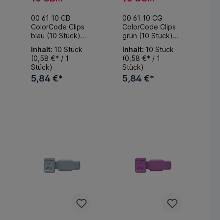
ColorCode
ColorCode
00 61 10 CB
00 61 10 CG
Clips blau (10
Clips grün (10
ColorCode Clips
ColorCode Clips
Stück) 21 mm
Stück) 21 mm
blau (10 Stück)
grün (10 Stück)
ColorCode Clips
ColorCode Clips
Inhalt:
10 Stück
Inhalt:
10 Stück
zur persönlichen
zur persönlichen
(0,58 €* / 1
(0,58 €* / 1
Kennzeichnung.
Kennzeichnung.
Stück)
Stück)
Für alle
Für alle
5,84 €*
5,84 €*
Werkzeuge mit
Werkzeuge mit
KNIPEXtend.
KNIPEXtend.
Erweitert jede
Erweitert jede
korb
In den Warenkorb
In den Warenkorb
Zange mit
Zange mit
Comfort-Griffen. -
Comfort-Griffen. -
Klasse: 21mm
Klasse: 21mm