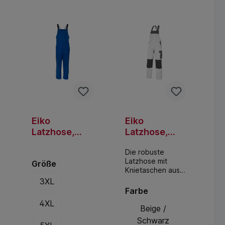
Eiko
Eiko
Latzhose,
Latzhose,
Canvas,
Cordura-Knie
Die robuste
super XL -
- Latzhose -
Latzhose mit
Größe
Latzhose -
Canvas
Knietaschen aus
Canvas -
Cordura und
3XL
Übergröße -
elastischen
Farbe
Kornblau
Seiteneinsätzen
4XL
lässt sich auf
Beige /
jeder Baustelle
Schwarz
sehen. Große