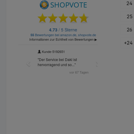
24
ideal f
und Fre
25
26
+
24