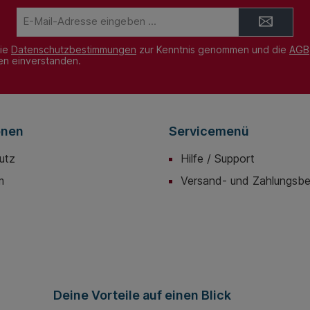
E-
Mail-
Adresse*
die
Datenschutzbestimmungen
zur Kenntnis genommen und die
AGB
nen einverstanden.
onen
Servicemenü
utz
Hilfe / Support
m
Versand- und Zahlungsb
Deine Vorteile auf einen Blick