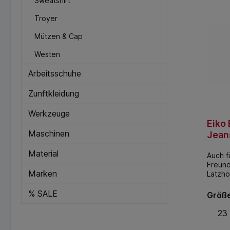
Sweatshirt
Troyer
Mützen & Cap
Westen
Arbeitsschuhe
Zunftkleidung
Werkzeuge
Eiko 
Maschinen
Jean
Latz
Material
Auch f
Jeans
Freun
ston
Marken
Latzho
wir ei
in Jean
% SALE
Größ
Die La
vollel
23
schwe
Hosent