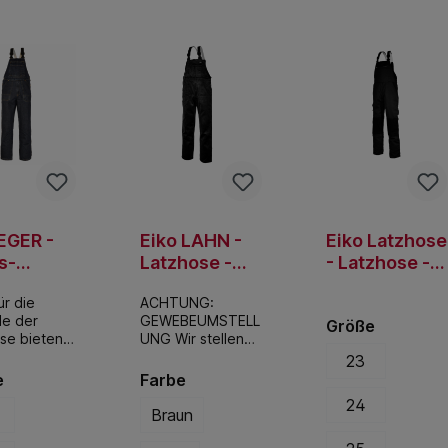
EGER -
Eiko LAHN -
Eiko Latzhose
s-
Latzhose -
- Latzhose -
hose -
Genuacord
Canvas -
ür die
ACHTUNG:
 - blue
Schwarz
de der
GEWEBEUMSTELL
Größe
ewashed
se bieten
UNG Wir stellen
ne Variante
gerade das
23
s-Stoff.
Gewebe der
e
Farbe
tzhose mit
LAHN um. Aktuell
24
astischen
kann es sein,
Braun
ren
dass sie
rägern ist
entweder: 85 %