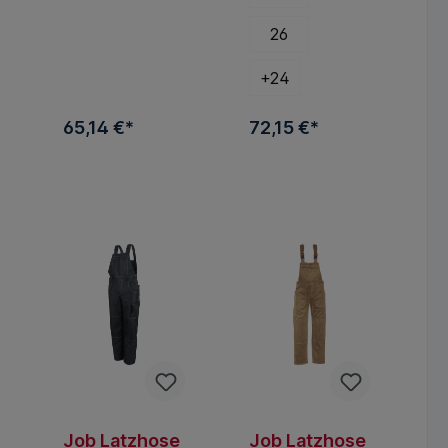
26
+
24
65,14 €*
72,15 €*
Job Latzhose
Job Latzhose