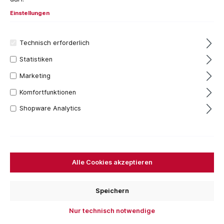
Einstellungen
Technisch erforderlich
Statistiken
Marketing
Komfortfunktionen
Shopware Analytics
323,42 €*
Inhalt:
1 Stück
Preise inkl. MwSt. zzgl. Versandkosten
Versandfertig in 7 Tagen, Lieferzeit 1-3 Tage
Alle Cookies akzeptieren
Für das aktuelle Produkt fallen keine Versandkosten
an.
Speichern
Nur technisch notwendige
Stück