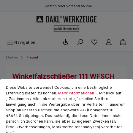
Kostenloser Versand ab 250€
Werkzeugleiste anzeigen
Navigation
Marken
Freund
Winkelfalzschließer 111 WFSCH
Cookie-Voreinstellungen
cookie.messageTextPage
pulverbeschichtet, 220 mm,
Diese Website verwendet Cookies, um eine bestmögliche
Klempner, Freund
Erfahrung bieten zu können.
Mehr Informationen ...
Mit Klick auf
„[Zustimmen / Alles akzeptieren / etc.]“ erteilen Sie Ihre
Einwilligung auch in die Weitergabe über Ihr Verhalten in unserem
Shop an unseren Partner, die shopware AG (Ebbinghoff 10,
48624 Schöppingen, Deutschland), die diese Daten Ihnen nicht
persönlich zuordnen kann, sie aber zu eigenen Zwecken (z.B.
Produktverbesserungen, Marktverhaltensanalysen) verarbeiten
darf.