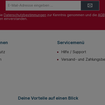
E-
Mail-
Adresse*
die
Datenschutzbestimmungen
zur Kenntnis genommen und die
AGB
nen einverstanden.
onen
Servicemenü
utz
Hilfe / Support
m
Versand- und Zahlungsb
Deine Vorteile auf einen Blick