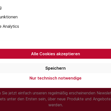
 der Schnitte und reduziert somit auch den Verschnitt. Außer
g
eschnitten. Schaut man sich die Zeitersparnis auf ein gesam
um fertigstellen, weil Ihre Mitarbeiter schneller, effektiver &
unktionen
DACH-Region profitieren seit Jahren durch den Einsatz des W
 Analytics
Alle Cookies akzeptieren
Speichern
Nur technisch notwendige
Newsletter
 Sie jetzt einfach unseren regelmäßig erscheinenden Newslet
ets unter den Ersten sein, über neue Produkte und Angebote 
werden.