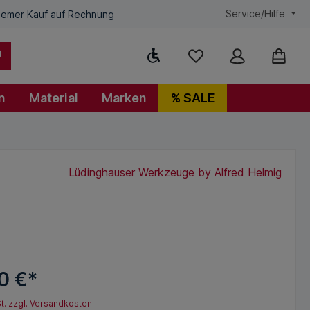
Service/Hilfe
emer Kauf auf Rechnung
Werkzeugleiste anzeigen
n
Material
Marken
% SALE
l
Lüdinghauser Werkzeuge by Alfred Helmig
0 €*
St. zzgl. Versandkosten