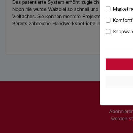
Das patentierte System erhöht zugleich die Genauigkeit
Marketin
Noch nie wurde Walzblei so schnell und exakt auf Maß g
Vielfaches. Sie können mehrere Projekte im selben Zeitra
Komfortf
Bereits zahlreiche Handwerksbetriebe in der gesamten 
Shopware
Abonnieren
werden st