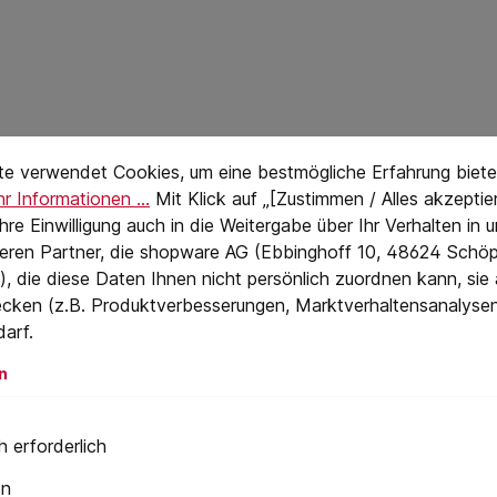
stellungen
eTextPage
irolle keinen Bodenkontakt hat
te verwendet Cookies, um eine bestmögliche Erfahrung biete
r Informationen ...
Mit Klick auf „[Zustimmen / Alles akzeptier
lagertes Rollmesser
 Ihre Einwilligung auch in die Weitergabe über Ihr Verhalten in
chwenkbares Messer
eren Partner, die shopware AG (Ebbinghoff 10, 48624 Schöp
Anschlag
, die diese Daten Ihnen nicht persönlich zuordnen kann, sie
cken (z.B. Produktverbesserungen, Marktverhaltensanalyse
darf.
n
Leider besteht bei den meisten Werkzeugen zum Bleischneiden
 erforderlich
ter für einen längeren Zeitraum durch eine Verletzung oder ei
ie Verletzungsgefahr beim Walzbleischneiden drastisch zu red
en