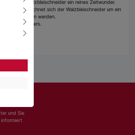
dem ist der Walzbleischneider ein reines Zeitwunder.
tes Jahr an, rechnet sich der Walzbleischneider um ein
 sicherer arbeiten werden.
alzbleischneiders.
ter und Sie
informiert