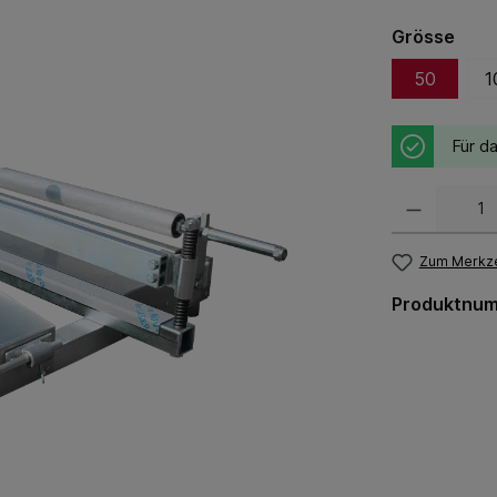
Grösse
50
1
Für da
Zum Merkze
Produktnu