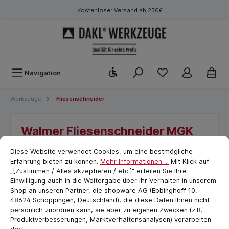
Kostenloser Versand ab 250€
Werkzeugleiste anzeigen
Navigation
Werkzeuge
Fliesenschneider
Walmer Fliesenschneider MGK
Cookie-Voreinstellungen
cookie.messageTextPage
600 mm
Diese Website verwendet Cookies, um eine bestmögliche
Erfahrung bieten zu können.
Mehr Informationen ...
Mit Klick auf
„[Zustimmen / Alles akzeptieren / etc.]“ erteilen Sie Ihre
Einwilligung auch in die Weitergabe über Ihr Verhalten in unserem
Shop an unseren Partner, die shopware AG (Ebbinghoff 10,
48624 Schöppingen, Deutschland), die diese Daten Ihnen nicht
persönlich zuordnen kann, sie aber zu eigenen Zwecken (z.B.
Produktverbesserungen, Marktverhaltensanalysen) verarbeiten