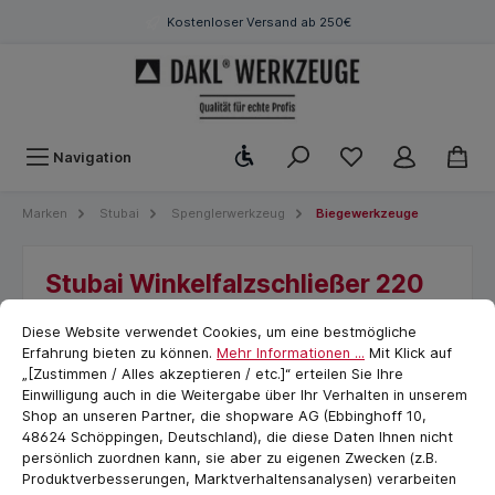
Kostenloser Versand ab 250€
Werkzeugleiste anzeigen
Navigation
Marken
Stubai
Spenglerwerkzeug
Biegewerkzeuge
Stubai Winkelfalzschließer 220
mm
Cookie-Voreinstellungen
cookie.messageTextPage
Diese Website verwendet Cookies, um eine bestmögliche
Erfahrung bieten zu können.
Mehr Informationen ...
Mit Klick auf
„[Zustimmen / Alles akzeptieren / etc.]“ erteilen Sie Ihre
Einwilligung auch in die Weitergabe über Ihr Verhalten in unserem
Shop an unseren Partner, die shopware AG (Ebbinghoff 10,
48624 Schöppingen, Deutschland), die diese Daten Ihnen nicht
persönlich zuordnen kann, sie aber zu eigenen Zwecken (z.B.
Produktverbesserungen, Marktverhaltensanalysen) verarbeiten