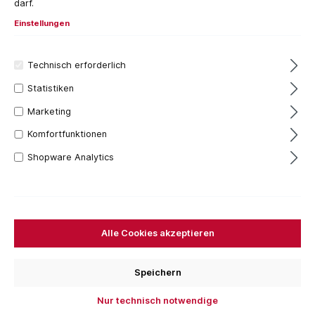
darf.
Einstellungen
Technisch erforderlich
Statistiken
Marketing
Komfortfunktionen
Shopware Analytics
251,44 €*
Inhalt:
1 Stück
Preise inkl. MwSt. zzgl. Versandkosten
Versandfertig in 7 Tagen, Lieferzeit 1-3 Tage
Alle Cookies akzeptieren
Ausführung
Nirolook
Speichern
Nur technisch notwendige
Für das aktuelle Produkt fallen keine Versandkosten
an.