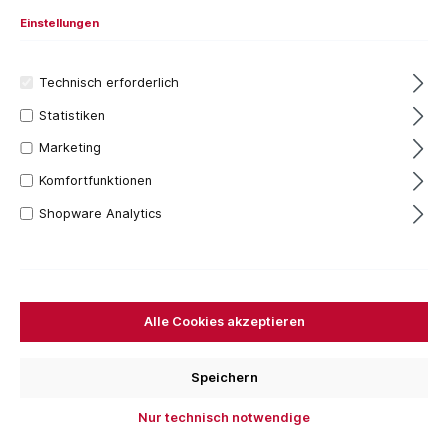
Einstellungen
Technisch erforderlich
Statistiken
Marketing
Komfortfunktionen
235,41 €*
Shopware Analytics
Inhalt:
1 Stück
Preise inkl. MwSt. zzgl. Versandkosten
Versandfertig in 7 Tagen, Lieferzeit 1-3 Tage
Alle Cookies akzeptieren
Bestellen Sie für weitere
250,00 €
und Sie erhalten
Ihre Bestellung versandkostenfrei.
Speichern
Stück
Nur technisch notwendige
In den Warenkorb