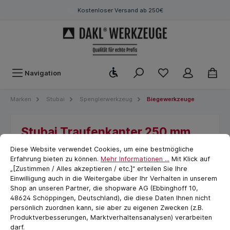
Kostenloser Versand ab 250€
Werkzeugleiste anzeigen
Navigation
Marken
Stubai
Spenglerwerkzeug
Biegewerkzeuge
Stubai Traufenkanter 250 mm
Cookie-Voreinstellungen
cookie.messageTextPage
Diese Website verwendet Cookies, um eine bestmögliche
Erfahrung bieten zu können.
Mehr Informationen ...
Mit Klick auf
„[Zustimmen / Alles akzeptieren / etc.]“ erteilen Sie Ihre
Einwilligung auch in die Weitergabe über Ihr Verhalten in unserem
Shop an unseren Partner, die shopware AG (Ebbinghoff 10,
48624 Schöppingen, Deutschland), die diese Daten Ihnen nicht
persönlich zuordnen kann, sie aber zu eigenen Zwecken (z.B.
Produktverbesserungen, Marktverhaltensanalysen) verarbeiten
darf.