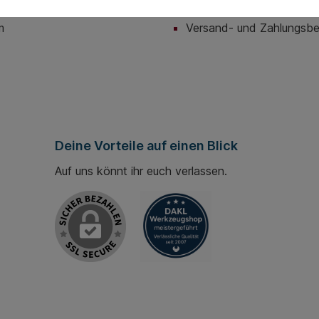
utz
Hilfe / Support
m
Versand- und Zahlungsb
Deine Vorteile auf einen Blick
Auf uns könnt ihr euch verlassen.