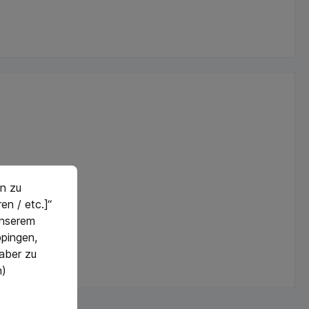
n zu
en / etc.]“
 unserem
pingen,
 aber zu
n)