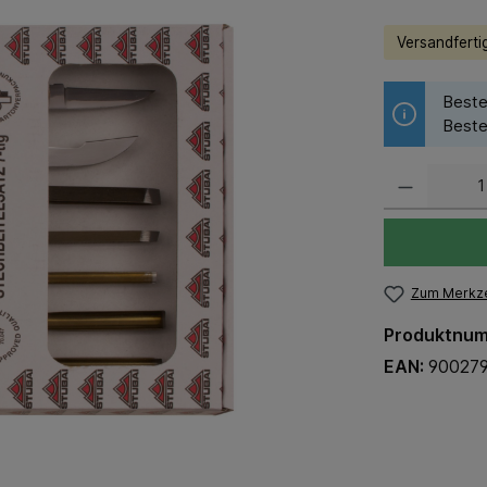
Versandfertig
Beste
Beste
Zum Merkze
Produktnu
EAN:
90027