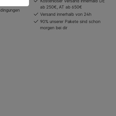
Kostenloser Versand innerhalb DE
ab 250€, AT ab 650€
edingungen
Versand innerhalb von 24h
90% unserer Pakete sind schon
morgen bei dir