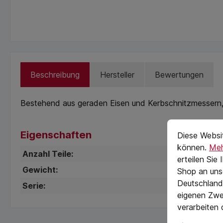
Beschreibung
Hersteller
Bewertungen
Bestehend aus geraden Eisen und Kerbschnitzmessern,
Cookie-Vorein
cookie.messag
Eigenschaften
Diese Websi
können.
Meh
Anzahl Teile:
erteilen Sie
Gewicht:
Shop an uns
Deutschland)
Serie:
eigenen Zwe
verarbeiten 