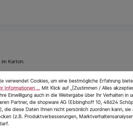
 im Karton.
stellungen
eTextPage
te verwendet Cookies, um eine bestmögliche Erfahrung biete
r Informationen ...
Mit Klick auf „[Zustimmen / Alles akzeptier
7 teilig
 Ihre Einwilligung auch in die Weitergabe über Ihr Verhalten in
330 g
eren Partner, die shopware AG (Ebbinghoff 10, 48624 Schöp
, die diese Daten Ihnen nicht persönlich zuordnen kann, sie
52
cken (z.B. Produktverbesserungen, Marktverhaltensanalyse
darf.