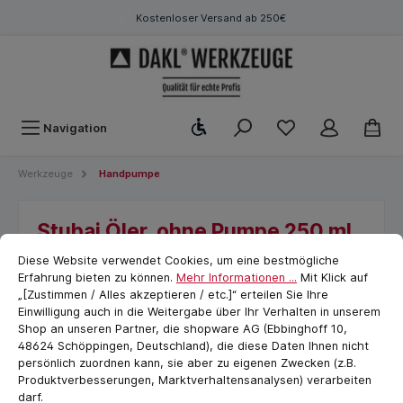
Kostenloser Versand ab 250€
Werkzeugleiste anzeigen
Navigation
Werkzeuge
Handpumpe
Stubai Öler, ohne Pumpe 250 ml
Cookie-Voreinstellungen
cookie.messageTextPage
Diese Website verwendet Cookies, um eine bestmögliche
Erfahrung bieten zu können.
Mehr Informationen ...
Mit Klick auf
„[Zustimmen / Alles akzeptieren / etc.]“ erteilen Sie Ihre
Einwilligung auch in die Weitergabe über Ihr Verhalten in unserem
Shop an unseren Partner, die shopware AG (Ebbinghoff 10,
48624 Schöppingen, Deutschland), die diese Daten Ihnen nicht
persönlich zuordnen kann, sie aber zu eigenen Zwecken (z.B.
Produktverbesserungen, Marktverhaltensanalysen) verarbeiten
darf.