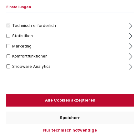
Einstellungen
Technisch erforderlich
Statistiken
Marketing
Komfortfunktionen
5 Stück
Shopware Analytics
3,21 €*
Inhalt:
1 Stück
Preise inkl. MwSt. zzgl. Versandkosten
Sofort verfügbar, Lieferzeit: 1-3 Tage
Alle Cookies akzeptieren
Bestellen Sie für weitere
250,00 €
und Sie erhalten
Ihre Bestellung versandkostenfrei.
Speichern
Nur technisch notwendige
Stück