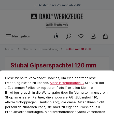
Kostenloser Versand ab 250€
Werkzeugleiste anzeigen
Navigation
Marken
Stubai
Bauwerkzeug
Kellen mit 2K-Griff
Stubai Gipserspachtel 120 mm
Cookie-Voreinstellungen
cookie.messageTextPage
Diese Website verwendet Cookies, um eine bestmögliche
Erfahrung bieten zu können.
Mehr Informationen ...
Mit Klick auf
„[Zustimmen / Alles akzeptieren / etc.]“ erteilen Sie Ihre
Einwilligung auch in die Weitergabe über Ihr Verhalten in unserem
Shop an unseren Partner, die shopware AG (Ebbinghoff 10,
48624 Schöppingen, Deutschland), die diese Daten Ihnen nicht
persönlich zuordnen kann, sie aber zu eigenen Zwecken (z.B.
Produktverbesserungen, Marktverhaltensanalysen) verarbeiten