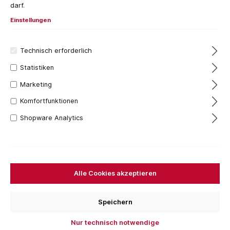
darf.
Einstellungen
Technisch erforderlich
Statistiken
Marketing
Komfortfunktionen
1 Stück
Shopware Analytics
10,21 €*
Inhalt:
1 Stück
Preise inkl. MwSt. zzgl. Versandkosten
Sofort verfügbar, Lieferzeit: 1-3 Tage
Alle Cookies akzeptieren
Ausführung
Rostfrei 2K
Speichern
Breite
Nur technisch notwendige