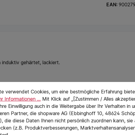
EAN:
90027
induktiv gehärtet, lackiert.
stellungen
eTextPage
te verwendet Cookies, um eine bestmögliche Erfahrung biete
r Informationen ...
Mit Klick auf „[Zustimmen / Alles akzeptier
 Ihre Einwilligung auch in die Weitergabe über Ihr Verhalten in
eren Partner, die shopware AG (Ebbinghoff 10, 48624 Schöp
, die diese Daten Ihnen nicht persönlich zuordnen kann, sie
cken (z.B. Produktverbesserungen, Marktverhaltensanalyse
hl
darf.