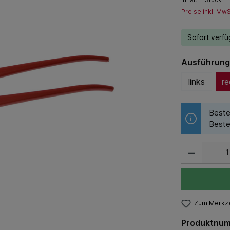
Preise inkl. Mw
Sofort verfüg
Ausführung
links
re
Beste
Beste
Zum Merkze
Produktnu