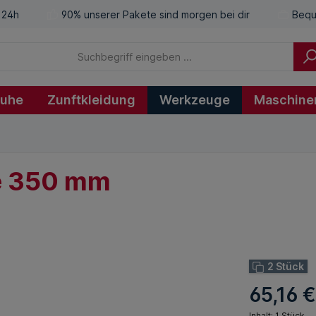
 24h
90% unserer Pakete sind morgen bei dir
Bequ
huhe
Zunftkleidung
Werkzeuge
Maschine
re 350 mm
2 Stück
65,16 
Inhalt:
1 Stück