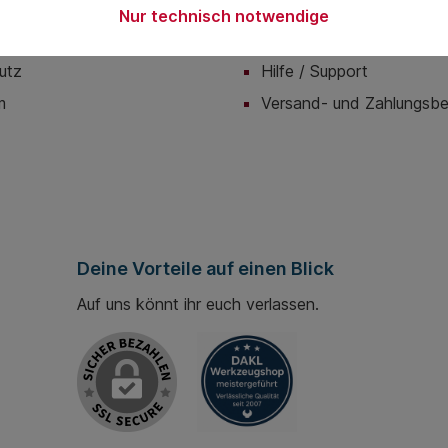
Nur technisch notwendige
onen
Servicemenü
utz
Hilfe / Support
m
Versand- und Zahlungsb
Deine Vorteile auf einen Blick
Auf uns könnt ihr euch verlassen.