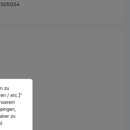
93210254
n zu
en / etc.]“
 unserem
pingen,
 aber zu
n)