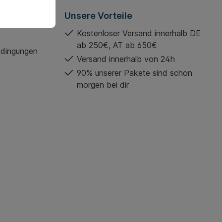
Unsere Vorteile
Kostenloser Versand innerhalb DE
ab 250€, AT ab 650€
edingungen
Versand innerhalb von 24h
90% unserer Pakete sind schon
morgen bei dir