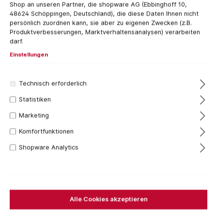
Shop an unseren Partner, die shopware AG (Ebbinghoff 10,
48624 Schöppingen, Deutschland), die diese Daten Ihnen nicht
persönlich zuordnen kann, sie aber zu eigenen Zwecken (z.B.
Produktverbesserungen, Marktverhaltensanalysen) verarbeiten
darf.
Einstellungen
137,81 €*
Technisch erforderlich
Inhalt:
1 Stück
Preise inkl. MwSt. zzgl. Versandkosten
Statistiken
Marketing
Versandfertig in 7 Tagen, Lieferzeit 1-3 Tage
Komfortfunktionen
Bestellen Sie für weitere
250,00 €
und Sie erhalten
Ihre Bestellung versandkostenfrei.
Shopware Analytics
Stück
In den Warenkorb
Alle Cookies akzeptieren
Zum Merkzettel hinzufügen