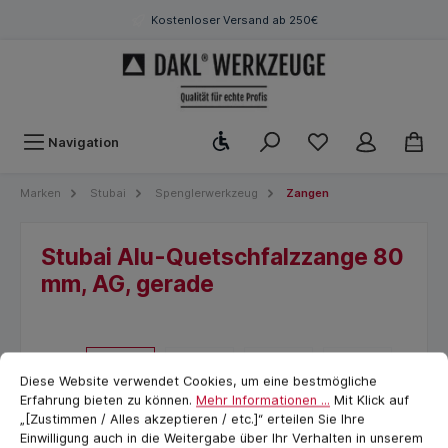
Kostenloser Versand ab 250€
Werkzeugleiste anzeigen
Navigation
Marken
Stubai
Spenglerwerkzeug
Zangen
Stubai Alu-Quetschfalzzange 80
mm, AG, gerade
Cookie-Voreinstellungen
cookie.messageTextPage
Diese Website verwendet Cookies, um eine bestmögliche
Erfahrung bieten zu können.
Mehr Informationen ...
Mit Klick auf
„[Zustimmen / Alles akzeptieren / etc.]“ erteilen Sie Ihre
Einwilligung auch in die Weitergabe über Ihr Verhalten in unserem