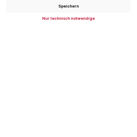
Speichern
Produktnummer:
STU-282871
EAN:
9002793960869
Nur technisch notwendige
Beschreibung
Spezialfalzzange aus im Gesenk geschmiedetem
Aluminium mit leicht abgerundeten Kanten und rot
kunststoffbeschichteten Schenk…
Mehr
Bewertungen
Kunden haben sich auch angesehen