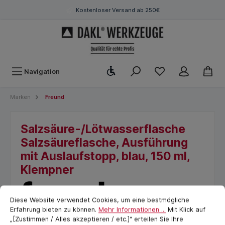
Kostenloser Versand ab 250€
Werkzeugleiste anzeigen
Navigation
Marken
Freund
Salzsäure-/Lötwasserflasche
Salzsäureflasche, Ausführung
mit Auslaufstopp, blau, 150 ml,
Klempner
Cookie-Voreinstellungen
cookie.messageTextPage
Diese Website verwendet Cookies, um eine bestmögliche
Erfahrung bieten zu können.
Mehr Informationen ...
Mit Klick auf
„[Zustimmen / Alles akzeptieren / etc.]“ erteilen Sie Ihre