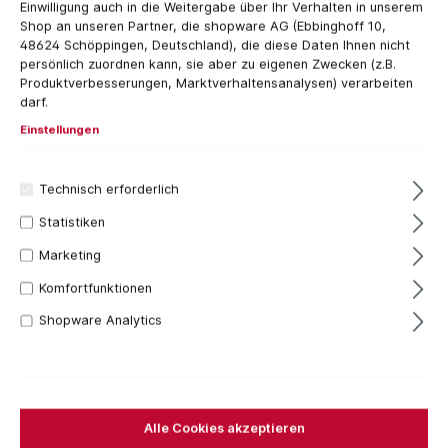
Einwilligung auch in die Weitergabe über Ihr Verhalten in unserem
Shop an unseren Partner, die shopware AG (Ebbinghoff 10,
48624 Schöppingen, Deutschland), die diese Daten Ihnen nicht
persönlich zuordnen kann, sie aber zu eigenen Zwecken (z.B.
Produktverbesserungen, Marktverhaltensanalysen) verarbeiten
darf.
Einstellungen
Technisch erforderlich
Statistiken
Marketing
15,53 €*
Komfortfunktionen
Inhalt:
1 Stück
Preise inkl. MwSt. zzgl. Versandkosten
Shopware Analytics
Versandfertig in 7 Tagen, Lieferzeit 1-3 Tage
Bestellen Sie für weitere
250,00 €
und Sie erhalten
Ihre Bestellung versandkostenfrei.
Alle Cookies akzeptieren