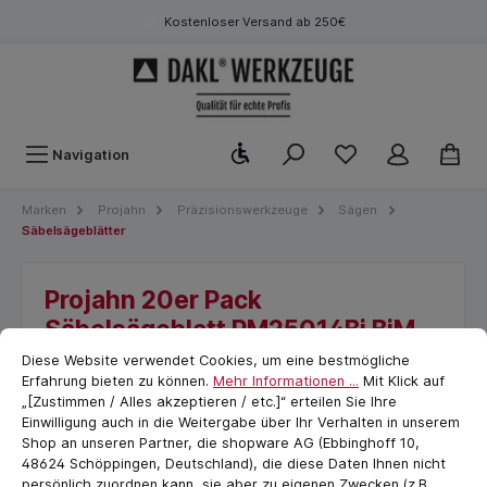
Kostenloser Versand ab 250€
Werkzeugleiste anzeigen
Navigation
Marken
Projahn
Präzisionswerkzeuge
Sägen
Säbelsägeblätter
Projahn 20er Pack
Säbelsägeblatt PM25014Bi BiM
Cookie-Voreinstellungen
cookie.messageTextPage
250x19x0,9 mm 14 ZpZ
Diese Website verwendet Cookies, um eine bestmögliche
Erfahrung bieten zu können.
Mehr Informationen ...
Mit Klick auf
Saubere Schnitte mit hoher Standzeit
„[Zustimmen / Alles akzeptieren / etc.]“ erteilen Sie Ihre
Einwilligung auch in die Weitergabe über Ihr Verhalten in unserem
Shop an unseren Partner, die shopware AG (Ebbinghoff 10,
48624 Schöppingen, Deutschland), die diese Daten Ihnen nicht
persönlich zuordnen kann, sie aber zu eigenen Zwecken (z.B.