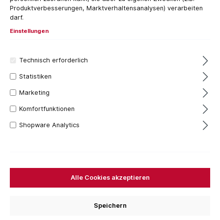
Produktverbesserungen, Marktverhaltensanalysen) verarbeiten
darf.
Einstellungen
Technisch erforderlich
Statistiken
Marketing
Komfortfunktionen
Shopware Analytics
Bi-Metall
Alle Cookies akzeptieren
1,8 Zahnteilung
14 Zähne je Zoll
5-teilig
Speichern
Für Buntmetall, Stahl, Edelstahl von 2,0 bis 8,0 mm