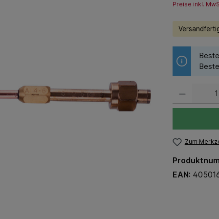
Preise inkl. Mw
Versandfertig
Beste
Beste
Zum Merkze
Produktnu
EAN:
40501