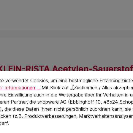
LEIN-RISTA Acetylen-Sauerstoff
stellungen
eTextPage
te verwendet Cookies, um eine bestmögliche Erfahrung biete
ISTA
r Informationen ...
Mit Klick auf „[Zustimmen / Alles akzeptier
RISTA
 Ihre Einwilligung auch in die Weitergabe über Ihr Verhalten in
ngliche Arbeitsstellen - Verschleißteile aus Teflon - Düsen
eren Partner, die shopware AG (Ebbinghoff 10, 48624 Schöp
, die diese Daten Ihnen nicht persönlich zuordnen kann, sie
cken (z.B. Produktverbesserungen, Marktverhaltensanalyse
darf.