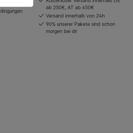
Kostenloser Versand innerhalb DE
ab 250€, AT ab 650€
edingungen
Versand innerhalb von 24h
90% unserer Pakete sind schon
morgen bei dir