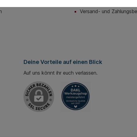
utz
Hilfe / Support
m
Versand- und Zahlungsb
Deine Vorteile auf einen Blick
Auf uns könnt ihr euch verlassen.