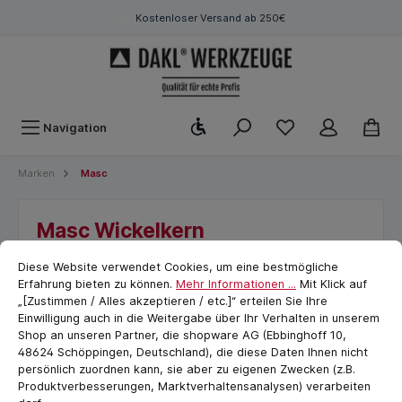
Kostenloser Versand ab 250€
Werkzeugleiste anzeigen
Navigation
Marken
Masc
Masc Wickelkern
Cookie-Voreinstellungen
cookie.messageTextPage
Diese Website verwendet Cookies, um eine bestmögliche
Erfahrung bieten zu können.
Mehr Informationen ...
Mit Klick auf
„[Zustimmen / Alles akzeptieren / etc.]“ erteilen Sie Ihre
Einwilligung auch in die Weitergabe über Ihr Verhalten in unserem
Shop an unseren Partner, die shopware AG (Ebbinghoff 10,
48624 Schöppingen, Deutschland), die diese Daten Ihnen nicht
persönlich zuordnen kann, sie aber zu eigenen Zwecken (z.B.
Produktverbesserungen, Marktverhaltensanalysen) verarbeiten