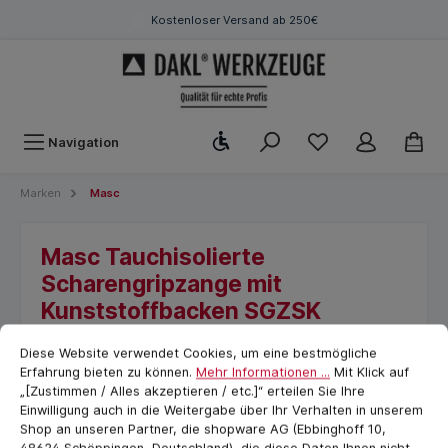
Kostenloser Versand ab 250€
Werkzeugleiste anzeigen
Navigation
Marken
Masc
Masc Tauchisolierte
Scharengripzange mit
Kunststoffbacken SGZSK
Cookie-Voreinstellungen
cookie.messageTextPage
Diese Website verwendet Cookies, um eine bestmögliche
Erfahrung bieten zu können.
Mehr Informationen ...
Mit Klick auf
„[Zustimmen / Alles akzeptieren / etc.]“ erteilen Sie Ihre
Einwilligung auch in die Weitergabe über Ihr Verhalten in unserem
Shop an unseren Partner, die shopware AG (Ebbinghoff 10,