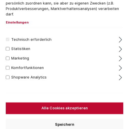
persönlich zuordnen kann, sie aber zu eigenen Zwecken (z.B.
Produktverbesserungen, Marktverhaltensanalysen) verarbeiten
darf.
Einstellungen
Technisch erforderlich
Statistiken
Marketing
1 Stück
Komfortfunktionen
559,30 €*
Shopware Analytics
Inhalt:
1 Stück
Preise inkl. MwSt. zzgl. Versandkosten
Sofort verfügbar, Lieferzeit: 1-3 Tage
Für das aktuelle Produkt fallen keine Versandkosten
Alle Cookies akzeptieren
an.
Stück
Speichern