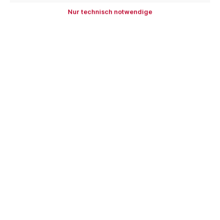
Nur technisch notwendige
In den Warenkorb
Zum Merkzettel hinzufügen
Produktnummer:
RGS
EAN:
4251140214611
Beschreibung
MASC Rundgaubenschließer Winkelfalz - zum
Schließen vorgefertigter Profilscharen- für
schonendes und gleichmäßiges Schließen…
Mehr
Hersteller
Bewertungen