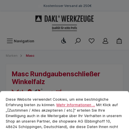
Kostenloser Versand ab 250€
Werkzeugleiste anzeigen
Navigation
Marken
Masc
Masc Rundgaubenschließer
Winkelfalz
Cookie-Voreinstellungen
cookie.messageTextPage
Diese Website verwendet Cookies, um eine bestmögliche
Erfahrung bieten zu können.
Mehr Informationen ...
Mit Klick auf
„[Zustimmen / Alles akzeptieren / etc.]“ erteilen Sie Ihre
Einwilligung auch in die Weitergabe über Ihr Verhalten in unserem
Shop an unseren Partner, die shopware AG (Ebbinghoff 10,
48624 Schöppingen, Deutschland), die diese Daten Ihnen nicht