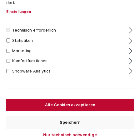
darf.
Einstellungen
Technisch erforderlich
Statistiken
Marketing
Komfortfunktionen
36,53 €*
Shopware Analytics
Inhalt:
1 Stück
Preise inkl. MwSt. zzgl. Versandkosten
Versandfertig in 7 Tagen, Lieferzeit 1-3 Tage
Alle Cookies akzeptieren
Ausführung
093676
093838
Speichern
Bestellen Sie für weitere
250,00 €
und Sie erhalten
Nur technisch notwendige
Ihre Bestellung versandkostenfrei.