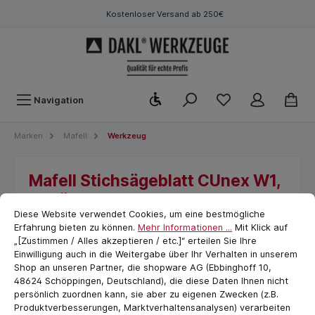
Kostenloser Versand ab 250€
Werkzeugleiste anzeigen
Navigation
Marken
Mafell
Werkzeug
Mafell Stichsägeblatt CUnex W1,
2 Stück
Cookie-Voreinstellungen
cookie.messageTextPage
Diese Website verwendet Cookies, um eine bestmögliche
Erfahrung bieten zu können.
Mehr Informationen ...
Mit Klick auf
„[Zustimmen / Alles akzeptieren / etc.]“ erteilen Sie Ihre
Einwilligung auch in die Weitergabe über Ihr Verhalten in unserem
Shop an unseren Partner, die shopware AG (Ebbinghoff 10,
48624 Schöppingen, Deutschland), die diese Daten Ihnen nicht
persönlich zuordnen kann, sie aber zu eigenen Zwecken (z.B.
Produktverbesserungen, Marktverhaltensanalysen) verarbeiten