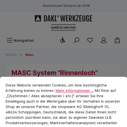
Kostenloser Versand ab 250€
Werkzeugleiste anzeigen
Navigation
Marken
Masc
MASC System "Rinnenloch"
Cookie-Voreinstellungen
cookie.messageTextPage
Diese Website verwendet Cookies, um eine bestmögliche
Erfahrung bieten zu können.
Mehr Informationen ...
Mit Klick auf
„[Zustimmen / Alles akzeptieren / etc.]“ erteilen Sie Ihre
Einwilligung auch in die Weitergabe über Ihr Verhalten in unserem
Shop an unseren Partner, die shopware AG (Ebbinghoff 10,
48624 Schöppingen, Deutschland), die diese Daten Ihnen nicht
persönlich zuordnen kann, sie aber zu eigenen Zwecken (z.B.
Produktverbesserungen, Marktverhaltensanalysen) verarbeiten