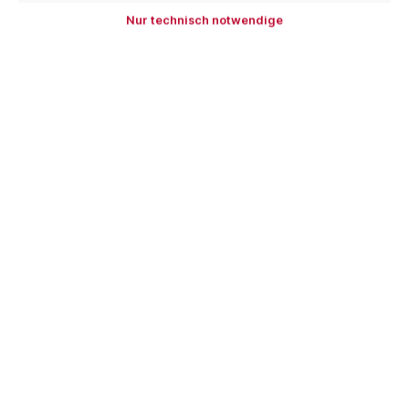
Nur technisch notwendige
In den Warenkorb
Zum Merkzettel hinzufügen
Produktnummer:
EGZ
EAN:
4251140214772
Beschreibung
MASC Eckgripzange Standard EGZ Die verchromte
Eckgripzange mit Grip-Schnellverschluß erleichtert die
Bearbeitung von Blechen…
Mehr
Hersteller
Bewertungen