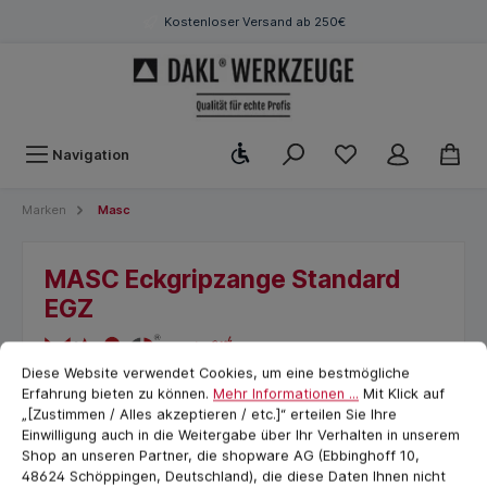
Kostenloser Versand ab 250€
Werkzeugleiste anzeigen
Navigation
Marken
Masc
MASC Eckgripzange Standard
EGZ
Cookie-Voreinstellungen
cookie.messageTextPage
Diese Website verwendet Cookies, um eine bestmögliche
Erfahrung bieten zu können.
Mehr Informationen ...
Mit Klick auf
„[Zustimmen / Alles akzeptieren / etc.]“ erteilen Sie Ihre
Einwilligung auch in die Weitergabe über Ihr Verhalten in unserem
Shop an unseren Partner, die shopware AG (Ebbinghoff 10,
48624 Schöppingen, Deutschland), die diese Daten Ihnen nicht