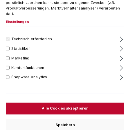
persönlich zuordnen kann, sie aber zu eigenen Zwecken (z.B.
Produktverbesserungen, Marktverhaltensanalysen) verarbeiten
darf.
Einstellungen
Technisch erforderlich
Statistiken
Marketing
1 Stück
Komfortfunktionen
81,22 €*
Shopware Analytics
Inhalt:
1 Stück
Preise inkl. MwSt. zzgl. Versandkosten
Sofort verfügbar, Lieferzeit: 1-3 Tage
Bestellen Sie für weitere
250,00 €
und Sie erhalten
Alle Cookies akzeptieren
Ihre Bestellung versandkostenfrei.
VPE
Speichern