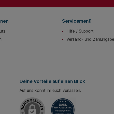
enlänge
Draht (Durchmesser): Ø
cke:
4,0mm - Schneidwerte
Pianodraht (Durchmesser): Ø
3,6mm
onen
Servicemenü
utz
Hilfe / Support
m
Versand- und Zahlungsb
Deine Vorteile auf einen Blick
Auf uns könnt ihr euch verlassen.