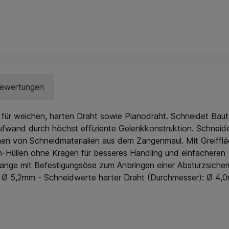
ewertungen
ür weichen, harten Draht sowie Pianodraht. Schneidet Bautei
fwand durch höchst effiziente Gelenkkonstruktion. Schneide
chen von Schneidmaterialien aus dem Zangenmaul. Mit Greiff
üllen ohne Kragen für besseres Handling und einfacheren Tr
ange mit Befestigungsöse zum Anbringen einer Absturzsicher
: Ø 5,2mm - Schneidwerte harter Draht (Durchmesser): Ø 4,