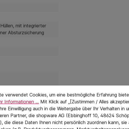
len, mit integrierter
ner Absturzsicherung
stellungen
eTextPage
te verwendet Cookies, um eine bestmögliche Erfahrung biete
r Informationen ...
Mit Klick auf „[Zustimmen / Alles akzeptier
 Ihre Einwilligung auch in die Weitergabe über Ihr Verhalten in
eren Partner, die shopware AG (Ebbinghoff 10, 48624 Schöp
, die diese Daten Ihnen nicht persönlich zuordnen kann, sie