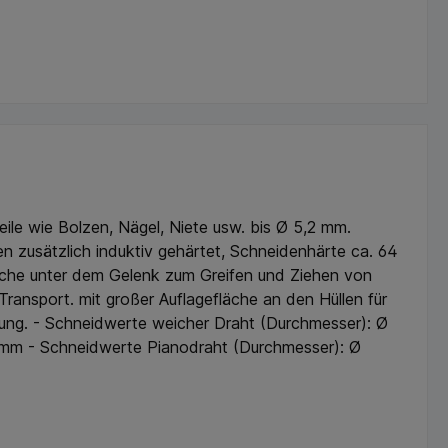
le wie Bolzen, Nägel, Niete usw. bis Ø 5,2 mm.
n zusätzlich induktiv gehärtet, Schneidenhärte ca. 64
läche unter dem Gelenk zum Greifen und Ziehen von
ansport. mit großer Auflagefläche an den Hüllen für
ung. - Schneidwerte weicher Draht (Durchmesser): Ø
0mm - Schneidwerte Pianodraht (Durchmesser): Ø