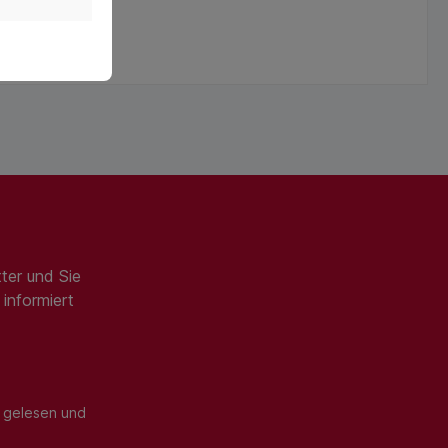
ter und Sie
informiert
gelesen und