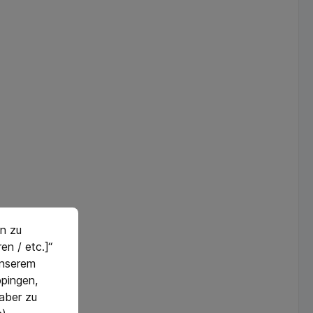
n zu
en / etc.]“
 unserem
pingen,
 aber zu