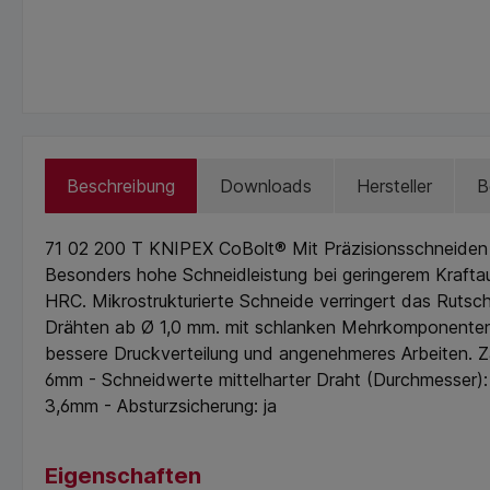
Beschreibung
Downloads
Hersteller
B
71 02 200 T KNIPEX CoBolt® Mit Präzisionsschneiden f
Besonders hohe Schneidleistung bei geringerem Kraftau
HRC. Mikrostrukturierte Schneide verringert das Ruts
Drähten ab Ø 1,0 mm. mit schlanken Mehrkomponenten-H
bessere Druckverteilung und angenehmeres Arbeiten. Z
6mm - Schneidwerte mittelharter Draht (Durchmesser)
3,6mm - Absturzsicherung: ja
Eigenschaften