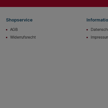
Greifen und Ziehen von
48: Ø 8mm - Schneid
Drähten ab Ø 1,0 mm. Zange
mm: 36,5mm - Kopfdi
mit Befestigungsöse zum
42mm
Anbringen einer
Absturzsicherung. -
Shopservice
Informati
Schneidwerte weicher Draht
(Durchmesser): Ø 6mm -
AGB
Datensch
Schneidwerte mittelharter
Draht (Durchmesser): Ø
Widerrufsrecht
Impressu
5,2mm - Schneidwerte harter
Draht (Durchmesser): Ø
4,0mm - Schneidwerte
Pianodraht (Durchmesser): Ø
3,6mm - Absturzsicherung: ja