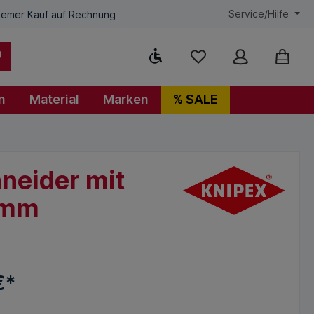
Service/Hilfe
emer Kauf auf Rechnung
Werkzeugleiste anzeigen
n
Material
Marken
% SALE
neider mit
0 mm
€*