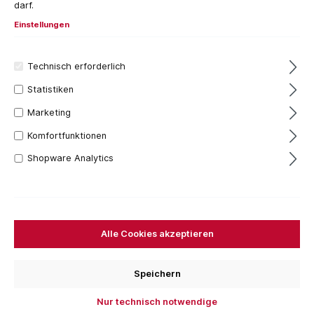
darf.
Einstellungen
Technisch erforderlich
Statistiken
Marketing
Komfortfunktionen
Shopware Analytics
60,30 €*
Inhalt:
1 Stück
Preise inkl. MwSt. zzgl. Versandkosten
Alle Cookies akzeptieren
Versandfertig in 7 Tagen, Lieferzeit 1-3 Tage
Speichern
Bestellen Sie für weitere
250,00 €
und Sie erhalten
Ihre Bestellung versandkostenfrei.
Nur technisch notwendige