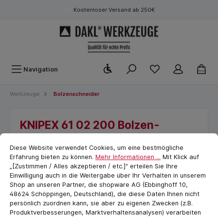
Kostenloser Versand ab 250€
Werkzeugleiste anzeigen
Navigation
Werkzeuge
Bolzenschneider
KNIPEX 61 02 200 Bolzen-
Vornschneider hochübersetzt
Cookie-Voreinstellungen
cookie.messageTextPage
Diese Website verwendet Cookies, um eine bestmögliche
mit Kunststoff überzogen
Erfahrung bieten zu können.
Mehr Informationen ...
Mit Klick auf
schwarz atramentiert 200 mm
„[Zustimmen / Alles akzeptieren / etc.]“ erteilen Sie Ihre
Einwilligung auch in die Weitergabe über Ihr Verhalten in unserem
Shop an unseren Partner, die shopware AG (Ebbinghoff 10,
48624 Schöppingen, Deutschland), die diese Daten Ihnen nicht
persönlich zuordnen kann, sie aber zu eigenen Zwecken (z.B.
Produktverbesserungen, Marktverhaltensanalysen) verarbeiten