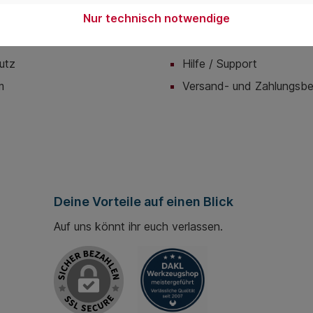
Nur technisch notwendige
onen
Servicemenü
utz
Hilfe / Support
m
Versand- und Zahlungsb
Deine Vorteile auf einen Blick
Auf uns könnt ihr euch verlassen.