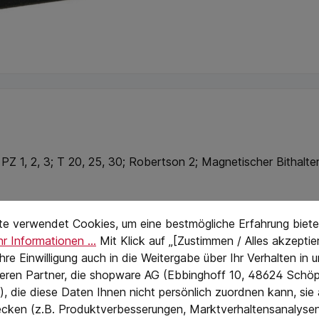
; PZ 1, 2, 3; T 20, 25, 30; Robertson 2; Magnetischer Bithalte
stellungen
eTextPage
te verwendet Cookies, um eine bestmögliche Erfahrung biete
0311
r Informationen ...
Mit Klick auf „[Zustimmen / Alles akzeptier
 Ihre Einwilligung auch in die Weitergabe über Ihr Verhalten in
eren Partner, die shopware AG (Ebbinghoff 10, 48624 Schöp
, die diese Daten Ihnen nicht persönlich zuordnen kann, sie
ern
cken (z.B. Produktverbesserungen, Marktverhaltensanalyse