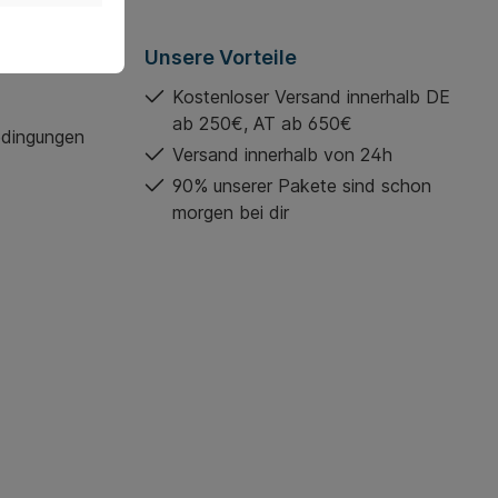
Unsere Vorteile
Kostenloser Versand innerhalb DE
ab 250€, AT ab 650€
edingungen
Versand innerhalb von 24h
90% unserer Pakete sind schon
morgen bei dir