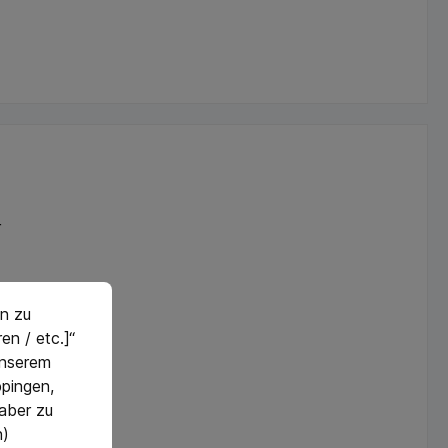
r
n zu
en / etc.]“
 unserem
pingen,
 aber zu
n)