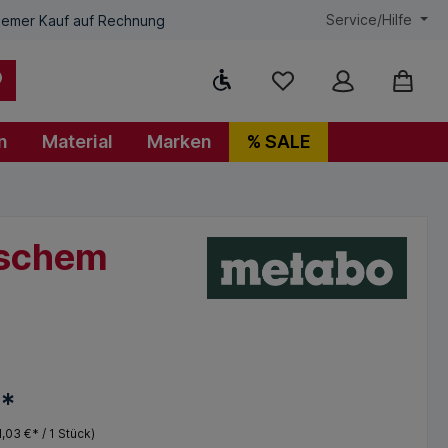
Service/Hilfe
emer Kauf auf Rechnung
Werkzeugleiste anzeigen
n
Material
Marken
% SALE
tischem
€*
1,03 €* / 1 Stück)