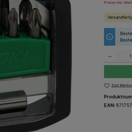
Preise inkl. Mw
Versandfertig
Beste
Beste
Zum Merkze
Produktnu
EAN:
87175