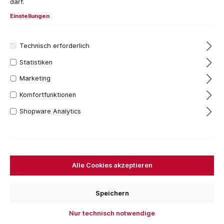
darf.
Einstellungen
Technisch erforderlich
Statistiken
Marketing
Komfortfunktionen
Shopware Analytics
496,03 €*
Inhalt:
1 Stück
Preise inkl. MwSt. zzgl. Versandkosten
Versandfertig in 15 Tagen, Lieferzeit 1-3 Tage
Alle Cookies akzeptieren
Hersteller Art. Nr.
Speichern
CJ18DAW2Z
CJ18DAWPZ
Nur technisch notwendige
Für das aktuelle Produkt fallen keine Versandkosten