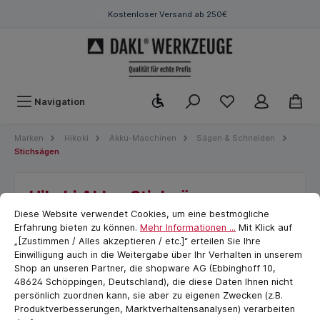
Kostenloser Versand ab 250€
Werkzeugleiste anzeigen
Navigation
Marken
Hikoki
Akku-Maschinen
Sägen & Schneiden
Stichsägen
Hikoki Akku-Stichsäge
Cookie-Voreinstellungen
cookie.messageTextPage
CJ18DAWPZ
Diese Website verwendet Cookies, um eine bestmögliche
Erfahrung bieten zu können.
Mehr Informationen ...
Mit Klick auf
„[Zustimmen / Alles akzeptieren / etc.]“ erteilen Sie Ihre
Einwilligung auch in die Weitergabe über Ihr Verhalten in unserem
Shop an unseren Partner, die shopware AG (Ebbinghoff 10,
48624 Schöppingen, Deutschland), die diese Daten Ihnen nicht
persönlich zuordnen kann, sie aber zu eigenen Zwecken (z.B.
Produktverbesserungen, Marktverhaltensanalysen) verarbeiten