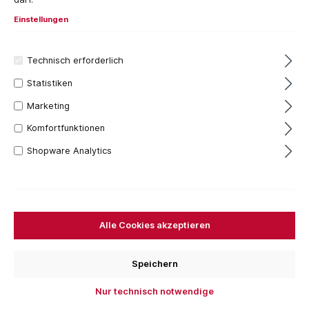
Einstellungen
Technisch erforderlich
Statistiken
Marketing
Komfortfunktionen
Shopware Analytics
9,02 €*
Inhalt:
3 Stück
(3,01 €* / 1 Stück)
Preise inkl. MwSt. zzgl. Versandkosten
Versandfertig in 15 Tagen, Lieferzeit 1-3 Tage
Alle Cookies akzeptieren
Größe
1
2
3
Speichern
Bestellen Sie für weitere
250,00 €
und Sie erhalten
Nur technisch notwendige
Ihre Bestellung versandkostenfrei.