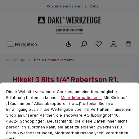
Kostenloser Versand ab 250€
Werkzeugleiste anzeigen
Navigation
Werkzeuge
Bits & Schraubvorsätze
Hikoki 3 Bits 1/4" Robertson R1,
Cookie-Voreinstellungen
cookie.messageTextPage
25mm
Diese Website verwendet Cookies, um eine bestmögliche
Erfahrung bieten zu können.
Mehr Informationen ...
Mit Klick auf
„[Zustimmen / Alles akzeptieren / etc.]“ erteilen Sie Ihre
Einwilligung auch in die Weitergabe über Ihr Verhalten in unserem
Shop an unseren Partner, die shopware AG (Ebbinghoff 10,
48624 Schöppingen, Deutschland), die diese Daten Ihnen nicht
persönlich zuordnen kann, sie aber zu eigenen Zwecken (z.B.
Produktverbesserungen, Marktverhaltensanalysen) verarbeiten
darf.