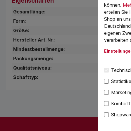
Eigenschaften
können.
Meh
Gesamtlänge:
25 mm
erteilen Sie
Shop an uns
Form:
Für Torx
Deutschland)
Größe:
30
eigenen Zwe
Hersteller Art. Nr.:
752241
verarbeiten 
Mindestbestellmenge:
1
Einstellunge
Packungsmenge:
25
Qualitätsniveau:
3 Sterne
Technisch
Schafttyp:
Sechskan
Statistik
Marketin
Komfortf
Shopware