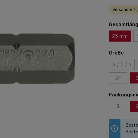
Versandfertig
Gesamtlän
25 mm
Größe
4 / 5 / 6
27
Packungsm
3
Beste
Beste