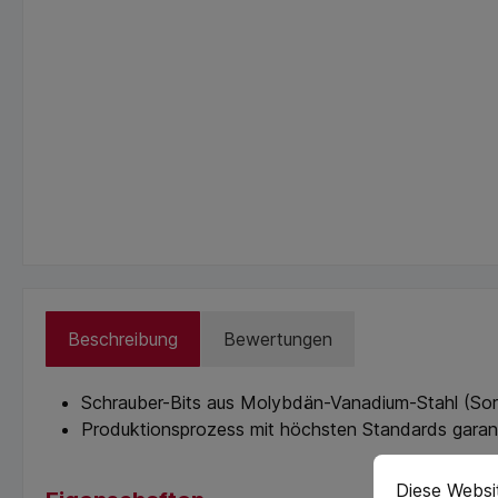
Beschreibung
Bewertungen
Schrauber-Bits aus Molybdän-Vanadium-Stahl (Sort
Produktionsprozess mit höchsten Standards garanti
Cookie-Vorein
cookie.messag
Diese Websi