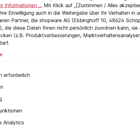
r Informationen ...
Mit Klick auf „[Zustimmen / Alles akzeptier
 Ihre Einwilligung auch in die Weitergabe über Ihr Verhalten in
eren Partner, die shopware AG (Ebbinghoff 10, 48624 Schöp
-Schrauben
, die diese Daten Ihnen nicht persönlich zuordnen kann, sie
cken (z.B. Produktverbesserungen, Marktverhaltensanalyse
darf.
n
 erforderlich
t 1/4″
en
g
unktionen
 Analytics