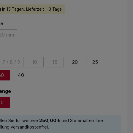
 in 15 Tagen, Lieferzeit 1-3 Tage
ge
50 mm
7 / 8 / 9
10
15
20
25
30
40
enge
25
llen Sie für weitere
250,00 €
und Sie erhalten Ihre
llung versandkostenfrei.