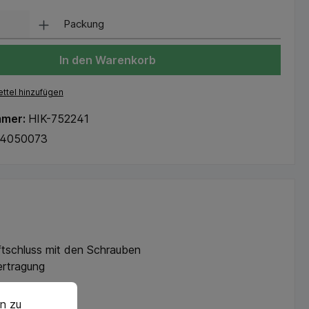
Packung
In den Warenkorb
ttel hinzufügen
mmer:
HIK-752241
74050073
ftschluss mit den Schrauben
ertragung
n zu