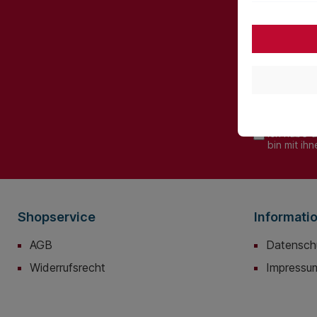
Abonnieren
werden st
Ich habe 
bin mit ih
Shopservice
Informati
AGB
Datensch
Widerrufsrecht
Impressu