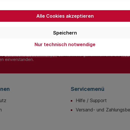
Newsletter
 Sie jetzt einfach unseren regelmäßig erscheinenden Newslet
Alle Cookies akzeptieren
ets unter den Ersten sein, über neue Produkte und Angebote 
werden.
Speichern
E-
Nur technisch notwendige
Mail-
Adresse*
die
Datenschutzbestimmungen
zur Kenntnis genommen und die
AGB
nen einverstanden.
onen
Servicemenü
utz
Hilfe / Support
m
Versand- und Zahlungsb