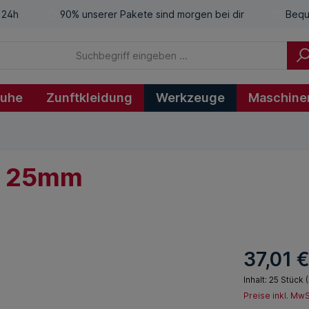
 24h
90% unserer Pakete sind morgen bei dir
Bequ
huhe
Zunftkleidung
Werkzeuge
Maschine
0, 25mm
37,01 
Inhalt:
25 Stück
(
Preise inkl. Mw