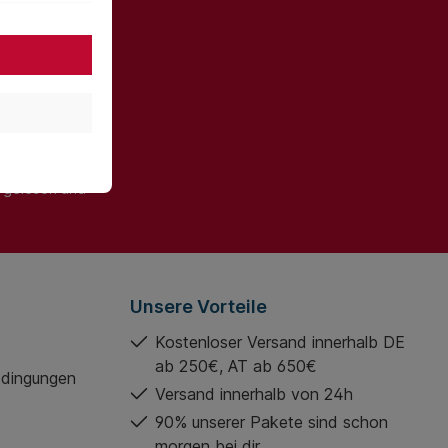
ter und Sie
informiert
gelesen und
Unsere Vorteile
Kostenloser Versand innerhalb DE
ab 250€, AT ab 650€
edingungen
Versand innerhalb von 24h
90% unserer Pakete sind schon
morgen bei dir