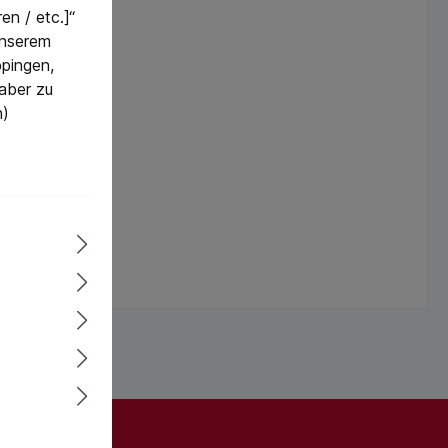
en / etc.]“
 unserem
pingen,
 aber zu
n)