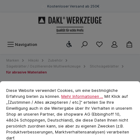
Kostenloser Versand ab 250€
Werkzeugleiste anzeigen
Navigation
Marken
Hikoki
Zubehör
Sägeblätter / Oszillierende Multiwerkzeuge
Stichsägeblätter
für abrasive Materialien
Cookie-Voreinstellungen
cookie.messageTextPage
Hikoki 2 Stichsägeblätter
Diese Website verwendet Cookies, um eine bestmögliche
Erfahrung bieten zu können.
Mehr Informationen ...
Mit Klick auf
Abrasives carbide JC10/T130RF
„[Zustimmen / Alles akzeptieren / etc.]“ erteilen Sie Ihre
Einwilligung auch in die Weitergabe über Ihr Verhalten in unserem
Shop an unseren Partner, die shopware AG (Ebbinghoff 10,
48624 Schöppingen, Deutschland), die diese Daten Ihnen nicht
persönlich zuordnen kann, sie aber zu eigenen Zwecken (z.B.
Produktverbesserungen, Marktverhaltensanalysen) verarbeiten
darf.