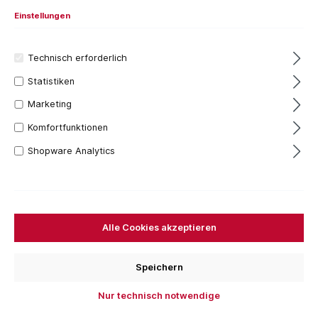
Einstellungen
Technisch erforderlich
Statistiken
Marketing
Komfortfunktionen
Shopware Analytics
14,51 €*
Inhalt:
2 Stück
(7,26 €* / 1 Stück)
Preise inkl. MwSt. zzgl. Versandkosten
Alle Cookies akzeptieren
Bestellen Sie für weitere
250,00 €
und Sie erhalten
Ihre Bestellung versandkostenfrei.
Speichern
Packung
Nur technisch notwendige